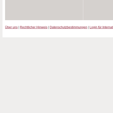
Über uns
|
Rechtlicher Hinweis
|
Datenschutzbestimmungen
|
Login für Interna