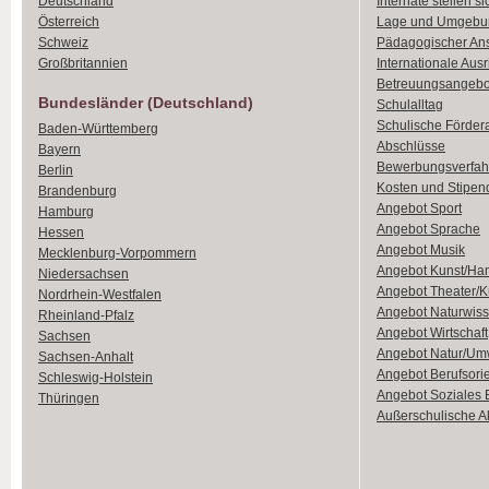
Deutschland
Internate stellen si
Österreich
Lage und Umgebu
Schweiz
Pädagogischer An
Großbritannien
Internationale Aus
Betreuungsangebo
Bundesländer (Deutschland)
Schulalltag
Schulische Förder
Baden-Württemberg
Abschlüsse
Bayern
Bewerbungsverfah
Berlin
Kosten und Stipen
Brandenburg
Angebot Sport
Hamburg
Angebot Sprache
Hessen
Angebot Musik
Mecklenburg-Vorpommern
Angebot Kunst/Ha
Niedersachsen
Angebot Theater/K
Nordrhein-Westfalen
Angebot Naturwiss
Rheinland-Pfalz
Angebot Wirtschaft
Sachsen
Angebot Natur/Um
Sachsen-Anhalt
Angebot Berufsori
Schleswig-Holstein
Angebot Soziales
Thüringen
Außerschulische Ak