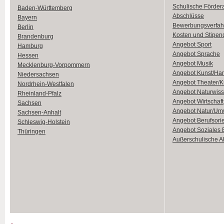
Schulische Förder
Baden-Württemberg
Abschlüsse
Bayern
Bewerbungsverfah
Berlin
Kosten und Stipen
Brandenburg
Angebot Sport
Hamburg
Angebot Sprache
Hessen
Angebot Musik
Mecklenburg-Vorpommern
Angebot Kunst/Ha
Niedersachsen
Angebot Theater/K
Nordrhein-Westfalen
Angebot Naturwiss
Rheinland-Pfalz
Angebot Wirtschaft
Sachsen
Angebot Natur/Um
Sachsen-Anhalt
Angebot Berufsori
Schleswig-Holstein
Angebot Soziales
Thüringen
Außerschulische Ak