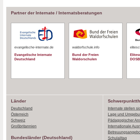
Partner der Internate / Internatsberatungen
evangelische-internate.de
waldorfschule.info
elites
Evangelische Internate
Bund der Freien
Elite
Deutschland
Waldorschulen
DOSB
Länder
Schwerpunktt
Deutschland
Internate stellen si
Österreich
Lage und Umgebu
Schweiz
Pädagogischer An
Großbritannien
Internationale Aus
Betreuungsangebo
Bundesländer (Deutschland)
Schulalltag