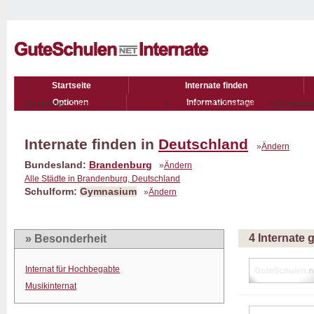
Startseite
Internate finden
Optionen
Informationstage
Sie sind hier:
Startseite
»
Internate finden
»
Deutschland
»
Brandenburg
» Gymnasi
Internate finden in
Deutschland
»
Ändern
Bundesland:
Brandenburg
»
Ändern
Alle Städte in Brandenburg, Deutschland
Schulform:
Gymnasium
»
Ändern
4 Internate
» Besonderheit
Internat für Hochbegabte
Musikinternat