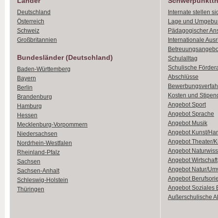
Länder
Schwerpunktt
Deutschland
Internate stellen si
Österreich
Lage und Umgebu
Schweiz
Pädagogischer An
Großbritannien
Internationale Aus
Betreuungsangebo
Bundesländer (Deutschland)
Schulalltag
Schulische Förder
Baden-Württemberg
Abschlüsse
Bayern
Bewerbungsverfah
Berlin
Kosten und Stipen
Brandenburg
Angebot Sport
Hamburg
Angebot Sprache
Hessen
Angebot Musik
Mecklenburg-Vorpommern
Angebot Kunst/Ha
Niedersachsen
Angebot Theater/K
Nordrhein-Westfalen
Angebot Naturwiss
Rheinland-Pfalz
Angebot Wirtschaft
Sachsen
Angebot Natur/Um
Sachsen-Anhalt
Angebot Berufsori
Schleswig-Holstein
Angebot Soziales
Thüringen
Außerschulische Ak