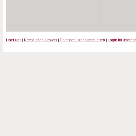
Über uns
|
Rechtlicher Hinweis
|
Datenschutzbestimmungen
|
Login für Interna