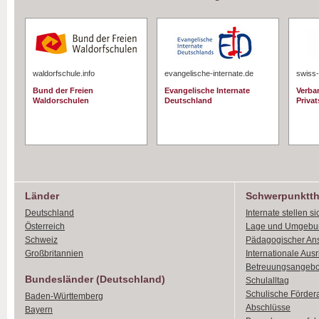
waldorfschule.info
evangelische-internate.de
swiss-
Bund der Freien
Evangelische Internate
Verba
Waldorschulen
Deutschland
Priva
Länder
Schwerpunktt
Deutschland
Internate stellen si
Österreich
Lage und Umgebu
Schweiz
Pädagogischer An
Großbritannien
Internationale Aus
Betreuungsangebo
Bundesländer (Deutschland)
Schulalltag
Schulische Förder
Baden-Württemberg
Abschlüsse
Bayern