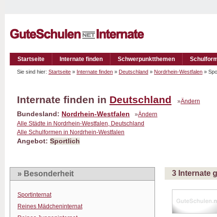
Startseite
Internate finden
Schwerpunktthemen
Schulfor
Sie sind hier:
Startseite
»
Internate finden
»
Deutschland
»
Nordrhein-Westfalen
» Spo
Internate finden in
Deutschland
»
Ändern
Bundesland:
Nordrhein-Westfalen
»
Ändern
Alle Städte in Nordrhein-Westfalen, Deutschland
Alle Schulformen in Nordrhein-Westfalen
Angebot:
Sportlich
3 Internate
» Besonderheit
Sportinternat
Reines Mädcheninternat