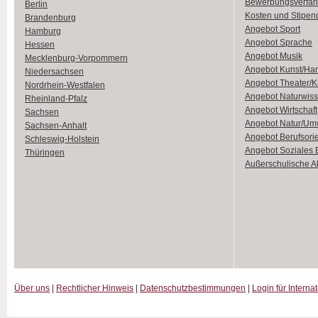
Bewerbungsverfah
Berlin
Kosten und Stipen
Brandenburg
Angebot Sport
Hamburg
Angebot Sprache
Hessen
Angebot Musik
Mecklenburg-Vorpommern
Angebot Kunst/Ha
Niedersachsen
Angebot Theater/K
Nordrhein-Westfalen
Angebot Naturwiss
Rheinland-Pfalz
Angebot Wirtschaft
Sachsen
Angebot Natur/Um
Sachsen-Anhalt
Angebot Berufsori
Schleswig-Holstein
Angebot Soziales
Thüringen
Außerschulische Ak
Über uns
|
Rechtlicher Hinweis
|
Datenschutzbestimmungen
|
Login für Interna