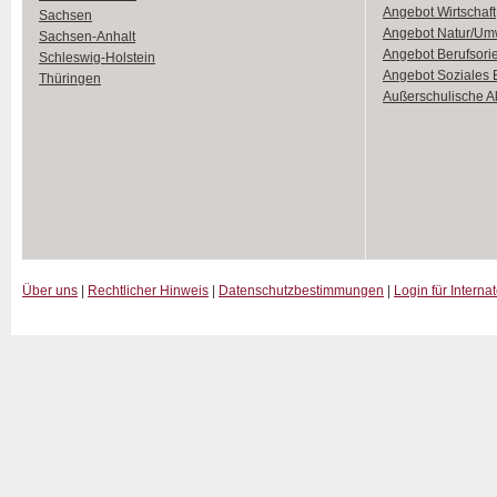
Angebot Wirtschaft
Sachsen
Angebot Natur/Um
Sachsen-Anhalt
Angebot Berufsori
Schleswig-Holstein
Angebot Soziales
Thüringen
Außerschulische Ak
Über uns
|
Rechtlicher Hinweis
|
Datenschutzbestimmungen
|
Login für Interna