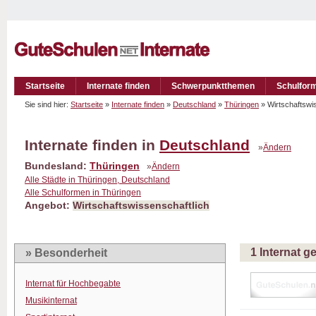
Startseite
Internate finden
Schwerpunktthemen
Schulfor
Sie sind hier:
Startseite
»
Internate finden
»
Deutschland
»
Thüringen
» Wirtschaftswi
Internate finden in
Deutschland
»
Ändern
Bundesland:
Thüringen
»
Ändern
Alle Städte in Thüringen, Deutschland
Alle Schulformen in Thüringen
Angebot:
Wirtschaftswissenschaftlich
1 Internat 
» Besonderheit
Internat für Hochbegabte
Musikinternat