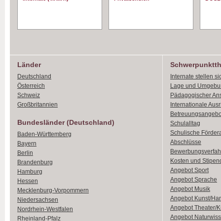
Länder
Schwerpunktt
Deutschland
Internate stellen si
Österreich
Lage und Umgebu
Schweiz
Pädagogischer An
Großbritannien
Internationale Aus
Betreuungsangebo
Bundesländer (Deutschland)
Schulalltag
Schulische Förder
Baden-Württemberg
Abschlüsse
Bayern
Bewerbungsverfah
Berlin
Kosten und Stipen
Brandenburg
Angebot Sport
Hamburg
Angebot Sprache
Hessen
Angebot Musik
Mecklenburg-Vorpommern
Angebot Kunst/Ha
Niedersachsen
Angebot Theater/K
Nordrhein-Westfalen
Angebot Naturwiss
Rheinland-Pfalz