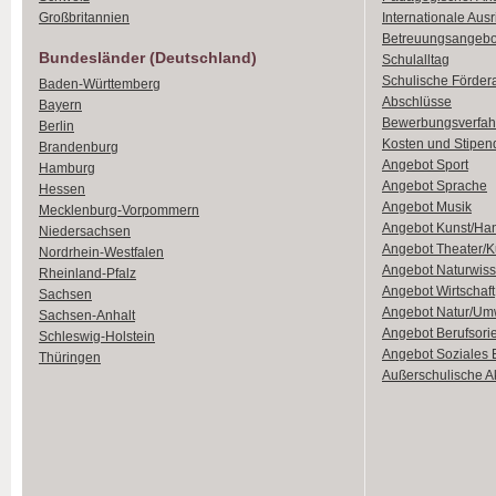
Großbritannien
Internationale Aus
Betreuungsangebo
Bundesländer (Deutschland)
Schulalltag
Schulische Förder
Baden-Württemberg
Abschlüsse
Bayern
Bewerbungsverfah
Berlin
Kosten und Stipen
Brandenburg
Angebot Sport
Hamburg
Angebot Sprache
Hessen
Angebot Musik
Mecklenburg-Vorpommern
Angebot Kunst/Ha
Niedersachsen
Angebot Theater/K
Nordrhein-Westfalen
Angebot Naturwiss
Rheinland-Pfalz
Angebot Wirtschaft
Sachsen
Angebot Natur/Um
Sachsen-Anhalt
Angebot Berufsori
Schleswig-Holstein
Angebot Soziales
Thüringen
Außerschulische Ak