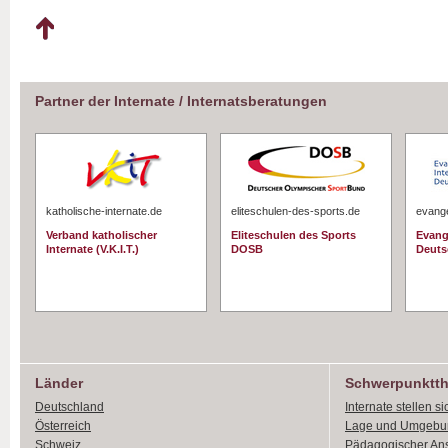
Partner der Internate / Internatsberatungen
katholische-internate.de
eliteschulen-des-sports.de
evange
Verband katholischer
Eliteschulen des Sports
Evang
Internate (V.K.I.T.)
DOSB
Deuts
Länder
Schwerpunktt
Deutschland
Internate stellen si
Österreich
Lage und Umgebu
Schweiz
Pädagogischer An