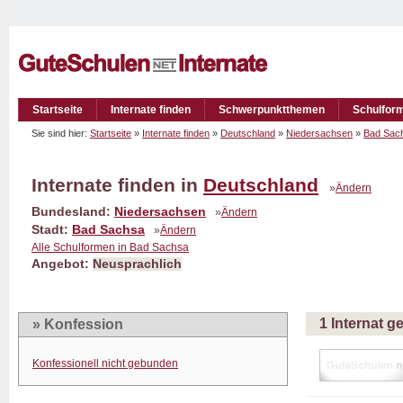
Startseite
Internate finden
Schwerpunktthemen
Schulfor
Sie sind hier:
Startseite
»
Internate finden
»
Deutschland
»
Niedersachsen
»
Bad Sac
Internate finden in
Deutschland
»
Ändern
Bundesland:
Niedersachsen
»
Ändern
Stadt:
Bad Sachsa
»
Ändern
Alle Schulformen in Bad Sachsa
Angebot:
Neusprachlich
1 Internat 
» Konfession
Konfessionell nicht gebunden