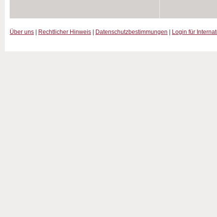
Über uns
|
Rechtlicher Hinweis
|
Datenschutzbestimmungen
|
Login für Interna