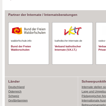
Partner der Internate / Internatsberatungen
waldorfschule.info
katholische-internate.de
swiss-
Bund der Freien
Verband katholischer
Verba
Waldorschulen
Internate (V.K.I.T.)
Priva
Länder
Schwerpunktt
Deutschland
Internate stellen si
Österreich
Lage und Umgebu
Schweiz
Pädagogischer An
Großbritannien
Internationale Aus
Betreuungsangebo