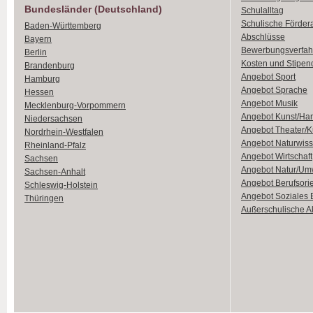
Bundesländer (Deutschland)
Schulalltag
Schulische Förder
Baden-Württemberg
Abschlüsse
Bayern
Bewerbungsverfah
Berlin
Kosten und Stipen
Brandenburg
Angebot Sport
Hamburg
Angebot Sprache
Hessen
Angebot Musik
Mecklenburg-Vorpommern
Angebot Kunst/Ha
Niedersachsen
Angebot Theater/K
Nordrhein-Westfalen
Angebot Naturwiss
Rheinland-Pfalz
Angebot Wirtschaft
Sachsen
Angebot Natur/Um
Sachsen-Anhalt
Angebot Berufsori
Schleswig-Holstein
Angebot Soziales
Thüringen
Außerschulische Ak