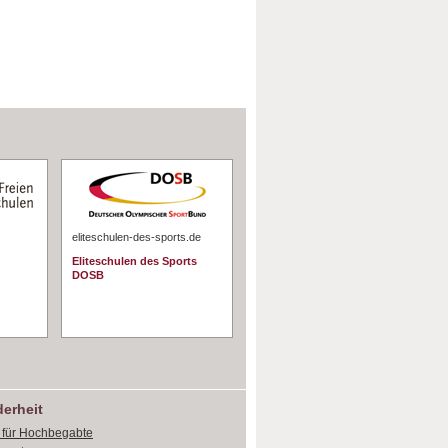
eliteschulen-des-sports.de
Eliteschulen des Sports
DOSB
erheit
e für Hochbegabte