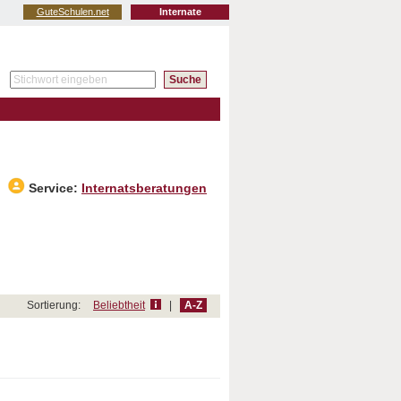
GuteSchulen.net
Internate
Service:
Internatsberatungen
Sortierung:
Beliebtheit
|
A-Z