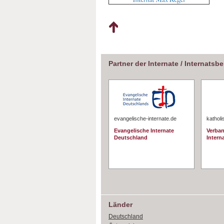
Partner der Internate / Internatsb
evangelische-internate.de
katholi
Evangelische Internate
Verban
Deutschland
Interna
Länder
Deutschland