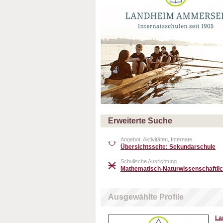
Erweiterte Suche
Angebot, Aktivitäten, Internate
Übersichtsseite: Sekundarschule
Schulische Ausrichtung
Mathematisch-Naturwissenschaftlic
Ausgewählte Profile
La