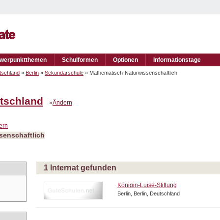
werpunktthemen
Schulformen
Optionen
Informationstage
tschland
»
Berlin
»
Sekundarschule
» Mathematisch-Naturwissenschaftlich
tschland
»
Ändern
ern
senschaftlich
1 Internat gefunden
Königin-Luise-Stiftung
Berlin, Berlin, Deutschland