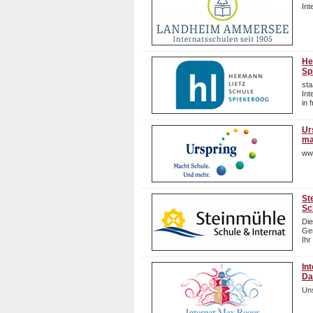
In
He
Sp
sta
In
in 
Ur
ma
ww
St
Sc
Die
Gem
Ihr
In
Da
Uns