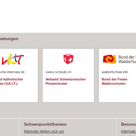
eratungen
sche-internate.de
swiss-schools.ch
waldorfschule.info
d katholischer
Verband Schweizerischer
Bund der Freien
te (V.K.I.T.)
Privatschulen
Waldorschulen
Schwerpunktthemen
Besond
Internate stellen sich vor
Internat