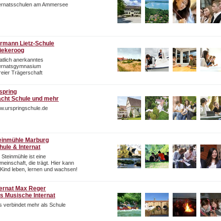
ternatsschulen am Ammersee
rmann Lietz-Schule
iekeroog
atlich anerkanntes
ternatsgymnasium
freier Trägerschaft
spring
cht Schule und mehr
w.urspringschule.de
einmühle Marburg
hule & Internat
 Steinmühle ist eine
einschaft, die trägt. Hier kann
 Kind leben, lernen und wachsen!
ternat Max Reger
s Musische Internat
 verbindet mehr als Schule