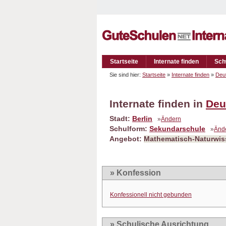
Startseite
Internate finden
Sch
Sie sind hier:
Startseite
»
Internate finden
»
Deu
Internate finden in
Deu
Stadt:
Berlin
»
Ändern
Schulform:
Sekundarschule
»
Änd
Angebot:
Mathematisch-Naturwis
» Konfession
Konfessionell nicht gebunden
» Schulische Ausrichtung