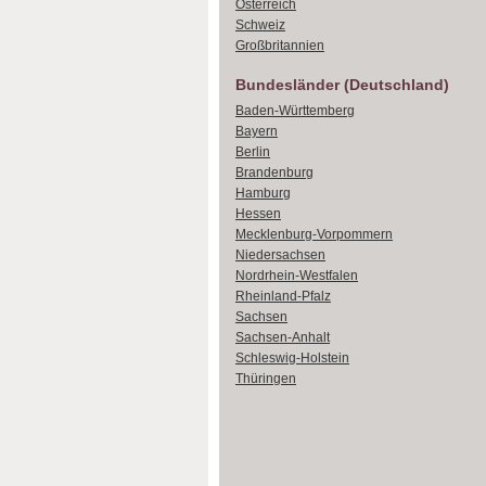
Österreich
Schweiz
Großbritannien
Bundesländer (Deutschland)
Baden-Württemberg
Bayern
Berlin
Brandenburg
Hamburg
Hessen
Mecklenburg-Vorpommern
Niedersachsen
Nordrhein-Westfalen
Rheinland-Pfalz
Sachsen
Sachsen-Anhalt
Schleswig-Holstein
Thüringen