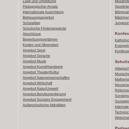
Lage und Umgebung
Musikint
Pädagogischer Ansatz
Sportint
Internationale Ausrichtung
Bilingual
Betreuungsangebot
Mädchen
Schulalltag
Jungenin
Schulische Förderangebote
Konfes
Abschlüsse
Bewerbungsverfahren
Katholis
Kosten und Stipendien
Evangeli
Angebot Sport
Konfessi
Angebot Sprache
Angebot Musik
Schuli
Angebot Kunst/Handwerk
Altsprach
Angebot Theater/Kultur
Musische
Angebot Naturwissenschaften
Mathemat
Angebot Wirtschaft
Neusprac
Angebot Natur/Umwelt
Reformpä
Angebot Berufsorientierung
Sonderpä
Angebot Soziales Engagement
Sozialwi
Außerschulische Aktivitäten
Internat
Technisch
Wirtschaf
Partner