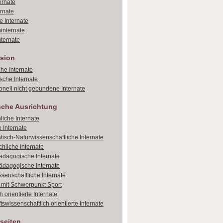
ernate
ernate
e Internate
internate
ternate
sion
che Internate
sche Internate
onell nicht gebundene Internate
sche Ausrichtung
liche Internate
 Internate
isch-Naturwissenschaftliche Internate
hliche Internate
dagogische Internate
dagogische Internate
ssenschaftliche Internate
e mit Schwerpunkt Sport
 orientierte Internate
tswissenschaftlich orientierte Internate
seiten