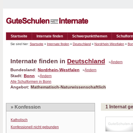
Startseite
Internate finden
Schwerpunktthemen
Schulfor
Sie sind hier:
Startseite
»
Internate finden
»
Deutschland
»
Nordrhein-Westfalen
»
Bo
Internate finden in
Deutschland
»
Ändern
Bundesland:
Nordrhein-Westfalen
»
Ändern
Stadt:
Bonn
»
Ändern
Alle Schulformen in Bonn
Angebot:
Mathematisch-Naturwissenschaftlich
1 Internat 
» Konfession
Katholisch
Konfessionell nicht gebunden