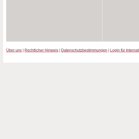
Über uns
|
Rechtlicher Hinweis
|
Datenschutzbestimmungen
|
Login für Interna