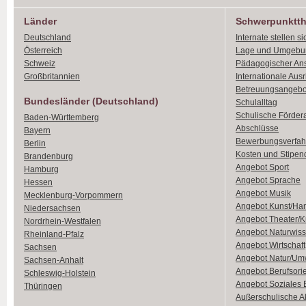
Länder
Schwerpunktt
Deutschland
Internate stellen si
Österreich
Lage und Umgebu
Schweiz
Pädagogischer An
Großbritannien
Internationale Aus
Betreuungsangebo
Bundesländer (Deutschland)
Schulalltag
Schulische Förder
Baden-Württemberg
Abschlüsse
Bayern
Bewerbungsverfah
Berlin
Kosten und Stipen
Brandenburg
Angebot Sport
Hamburg
Angebot Sprache
Hessen
Angebot Musik
Mecklenburg-Vorpommern
Angebot Kunst/Ha
Niedersachsen
Angebot Theater/K
Nordrhein-Westfalen
Angebot Naturwiss
Rheinland-Pfalz
Angebot Wirtschaft
Sachsen
Angebot Natur/Um
Sachsen-Anhalt
Angebot Berufsori
Schleswig-Holstein
Angebot Soziales
Thüringen
Außerschulische Ak