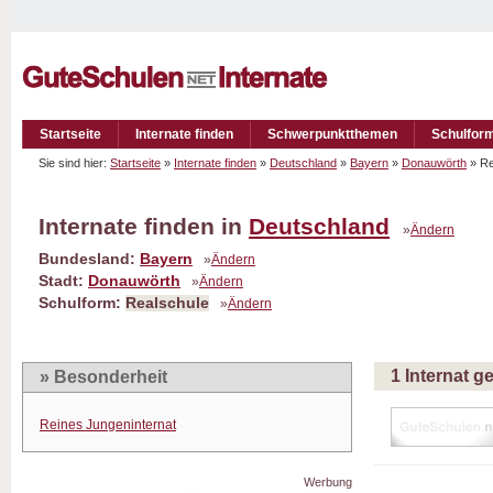
Startseite
Internate finden
Schwerpunktthemen
Schulfor
Sie sind hier:
Startseite
»
Internate finden
»
Deutschland
»
Bayern
»
Donauwörth
» Re
Internate finden in
Deutschland
»
Ändern
Bundesland:
Bayern
»
Ändern
Stadt:
Donauwörth
»
Ändern
Schulform:
Realschule
»
Ändern
1 Internat 
» Besonderheit
Reines Jungeninternat
Werbung