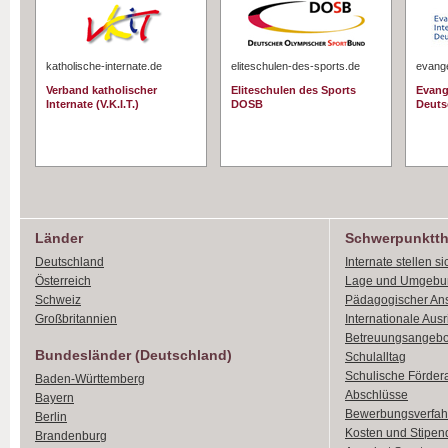
katholische-internate.de
eliteschulen-des-sports.de
evange
Verband katholischer
Eliteschulen des Sports
Evang
Internate (V.K.I.T.)
DOSB
Deuts
Länder
Schwerpunktt
Deutschland
Internate stellen si
Österreich
Lage und Umgebu
Schweiz
Pädagogischer An
Großbritannien
Internationale Aus
Betreuungsangebo
Bundesländer (Deutschland)
Schulalltag
Schulische Förder
Baden-Württemberg
Abschlüsse
Bayern
Bewerbungsverfah
Berlin
Kosten und Stipen
Brandenburg