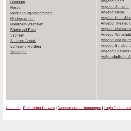
Angebot Sport
Hamburg
Angebot Sprache
Hessen
Angebot Musik
Mecklenburg-Vorpommern
Angebot Kunst/Ha
Niedersachsen
Angebot Theater/K
Nordrhein-Westfalen
Angebot Naturwiss
Rheinland-Pfalz
Angebot Wirtschaft
Sachsen
Angebot Natur/Um
Sachsen-Anhalt
Angebot Berufsori
Schleswig-Holstein
Angebot Soziales
Thüringen
Außerschulische Ak
Über uns
|
Rechtlicher Hinweis
|
Datenschutzbestimmungen
|
Login für Interna