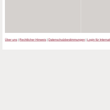
Über uns
|
Rechtlicher Hinweis
|
Datenschutzbestimmungen
|
Login für Interna