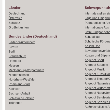
Länder
Schwerpunktt
Deutschland
Internate stellen si
Österreich
Lage und Umgebu
Schweiz
Pädagogischer An
Großbritannien
Internationale Aus
Betreuungsangebo
Bundesländer (Deutschland)
Schulalltag
Schulische Förder
Baden-Württemberg
Abschlüsse
Bayern
Bewerbungsverfah
Berlin
Kosten und Stipen
Brandenburg
Angebot Sport
Hamburg
Angebot Sprache
Hessen
Angebot Musik
Mecklenburg-Vorpommern
Angebot Kunst/Ha
Niedersachsen
Angebot Theater/K
Nordrhein-Westfalen
Angebot Naturwiss
Rheinland-Pfalz
Angebot Wirtschaft
Sachsen
Angebot Natur/Um
Sachsen-Anhalt
Angebot Berufsori
Schleswig-Holstein
Angebot Soziales
Thüringen
Außerschulische Ak