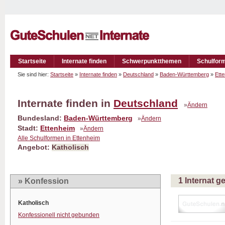
Startseite
Internate finden
Schwerpunktthemen
Schulfor
Sie sind hier:
Startseite
»
Internate finden
»
Deutschland
»
Baden-Württemberg
»
Ett
Internate finden in
Deutschland
»
Ändern
Bundesland:
Baden-Württemberg
»
Ändern
Stadt:
Ettenheim
»
Ändern
Alle Schulformen in Ettenheim
Angebot:
Katholisch
1 Internat 
» Konfession
Katholisch
Konfessionell nicht gebunden