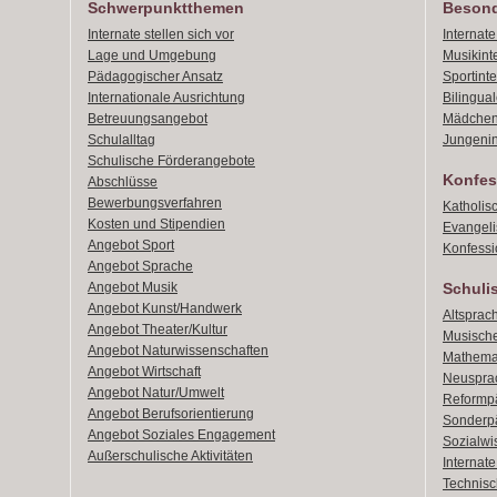
Schwerpunktthemen
Besond
Internate stellen sich vor
Internat
Lage und Umgebung
Musikint
Pädagogischer Ansatz
Sportint
Internationale Ausrichtung
Bilingual
Betreuungsangebot
Mädchen
Schulalltag
Jungenin
Schulische Förderangebote
Konfes
Abschlüsse
Bewerbungsverfahren
Katholis
Kosten und Stipendien
Evangeli
Angebot Sport
Konfessi
Angebot Sprache
Angebot Musik
Schuli
Angebot Kunst/Handwerk
Altsprach
Angebot Theater/Kultur
Musische
Angebot Naturwissenschaften
Mathemat
Angebot Wirtschaft
Neusprac
Angebot Natur/Umwelt
Reformpä
Angebot Berufsorientierung
Sonderpä
Angebot Soziales Engagement
Sozialwi
Außerschulische Aktivitäten
Internat
Technisch