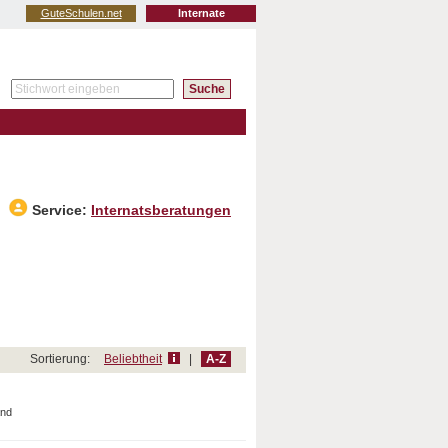
GuteSchulen.net
Internate
Service:
Internatsberatungen
Sortierung:
Beliebtheit
|
A-Z
and