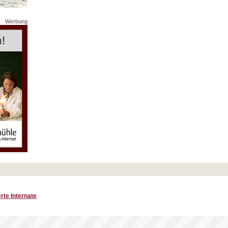
Werbung
rte Internate