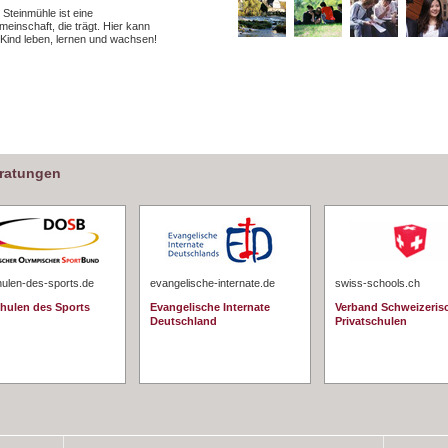
 Steinmühle ist eine
einschaft, die trägt. Hier kann
 Kind leben, lernen und wachsen!
eratungen
hulen-des-sports.de
evangelische-internate.de
swiss-schools.ch
chulen des Sports
Evangelische Internate
Verband Schweizeris
Deutschland
Privatschulen