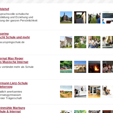
rklehof
pruchsvolle schulische
bildung und Erziehung und
dung der ganzen Persönlichkeit
spring
cht Schule und mehr
w.urspringschule.de
ternat Max Reger
s Musische Internat
 verbindet mehr als Schule
rmann Lietz-Schule
iekeroog
atlich anerkanntes
ternatsgymnasium
freier Trägerschaft
einmühle Marburg
hule & Internat