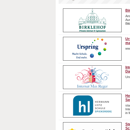
Bi
Ans
Aus
Bil
Ur
ma
ww
In
Da
Uns
He
Sp
sta
In
in 
St
Sc