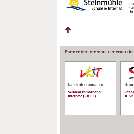
Die
Gem
Ihr
Partner der Internate / Internatsb
katholische-internate.de
elitesc
Verband katholischer
Elites
Internate (V.K.I.T.)
DOSB