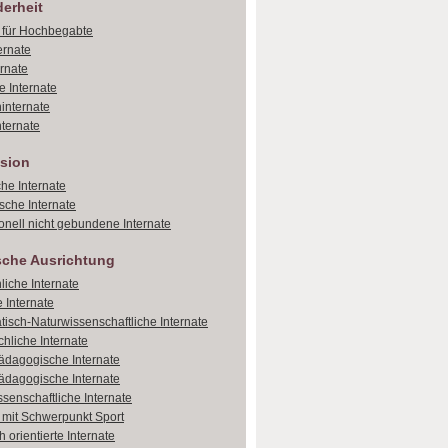
erheit
e für Hochbegabte
ernate
ernate
e Internate
internate
ternate
sion
che Internate
sche Internate
onell nicht gebundene Internate
sche Ausrichtung
liche Internate
 Internate
isch-Naturwissenschaftliche Internate
hliche Internate
dagogische Internate
dagogische Internate
ssenschaftliche Internate
e mit Schwerpunkt Sport
 orientierte Internate