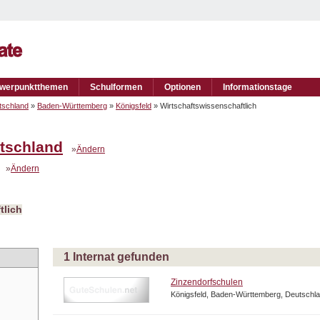
werpunktthemen
Schulformen
Optionen
Informationstage
tschland
»
Baden-Württemberg
»
Königsfeld
» Wirtschaftswissenschaftlich
tschland
»
Ändern
»
Ändern
tlich
1 Internat gefunden
Zinzendorfschulen
Königsfeld, Baden-Württemberg, Deutschl