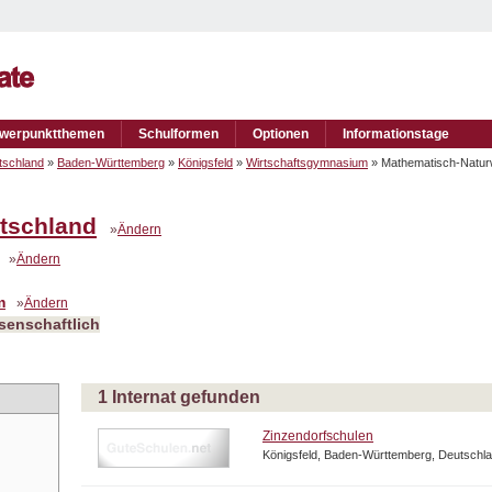
werpunktthemen
Schulformen
Optionen
Informationstage
tschland
»
Baden-Württemberg
»
Königsfeld
»
Wirtschaftsgymnasium
» Mathematisch-Natur
tschland
»
Ändern
»
Ändern
m
»
Ändern
senschaftlich
1 Internat gefunden
Zinzendorfschulen
Königsfeld, Baden-Württemberg, Deutschl