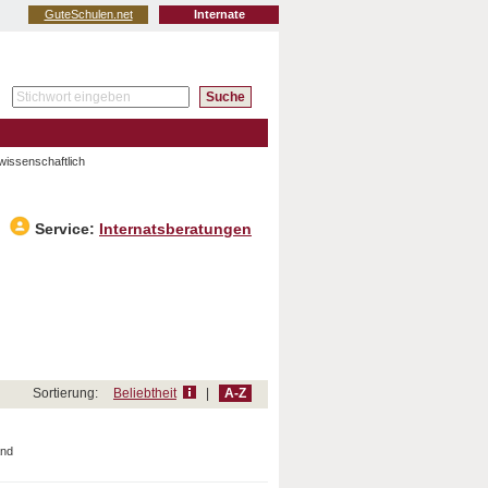
GuteSchulen.net
Internate
wissenschaftlich
Service:
Internatsberatungen
Sortierung:
Beliebtheit
|
A-Z
and