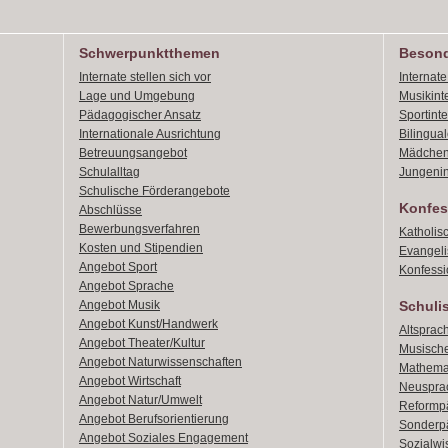
Schwerpunktthemen
Besond
Internate stellen sich vor
Internat
Lage und Umgebung
Musikint
Pädagogischer Ansatz
Sportint
Internationale Ausrichtung
Bilingual
Betreuungsangebot
Mädchen
Schulalltag
Jungenin
Schulische Förderangebote
Konfes
Abschlüsse
Bewerbungsverfahren
Katholis
Kosten und Stipendien
Evangeli
Angebot Sport
Konfessi
Angebot Sprache
Angebot Musik
Schuli
Angebot Kunst/Handwerk
Altsprach
Angebot Theater/Kultur
Musische
Angebot Naturwissenschaften
Mathemat
Angebot Wirtschaft
Neusprac
Angebot Natur/Umwelt
Reformpä
Angebot Berufsorientierung
Sonderpä
Angebot Soziales Engagement
Sozialwi