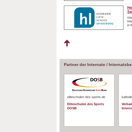
He
Sp
sta
In
in 
Partner der Internate / Internatsb
eliteschulen-des-sports.de
katholi
Eliteschulen des Sports
Verban
DOSB
Interna