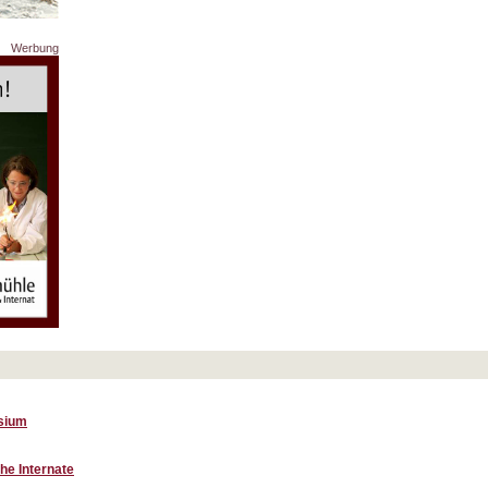
Werbung
asium
he Internate