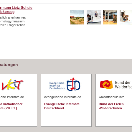
rmann Lietz-Schule
iekeroog
atlich anerkanntes
ternatsgymnasium
freier Trägerschaft
eratungen
sche-internate.de
evangelische-internate.de
waldorfschule.info
d katholischer
Evangelische Internate
Bund der Freien
te (V.K.I.T.)
Deutschland
Waldorschulen