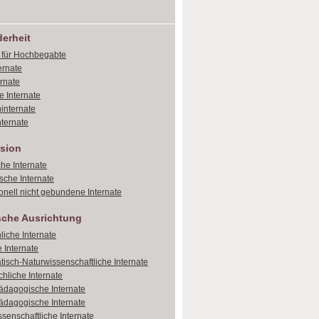
erheit
e für Hochbegabte
ernate
ernate
e Internate
internate
ternate
sion
che Internate
sche Internate
onell nicht gebundene Internate
sche Ausrichtung
liche Internate
 Internate
isch-Naturwissenschaftliche Internate
hliche Internate
dagogische Internate
dagogische Internate
ssenschaftliche Internate