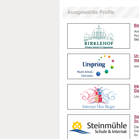
Ausgewählte Profile
Bi
Ans
Aus
Bil
Ur
ma
ww
In
Da
Uns
St
Sc
Die
Gem
Ihr