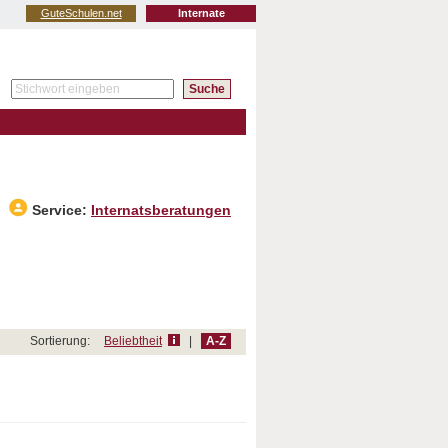
GuteSchulen.net
Internate
Service:
Internatsberatungen
Sortierung:
Beliebtheit
|
A-Z