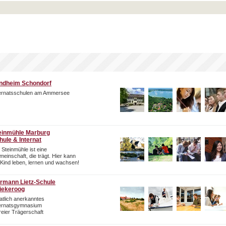
ndheim Schondorf
ternatsschulen am Ammersee
einmühle Marburg
hule & Internat
 Steinmühle ist eine
einschaft, die trägt. Hier kann
 Kind leben, lernen und wachsen!
rmann Lietz-Schule
iekeroog
atlich anerkanntes
ternatsgymnasium
freier Trägerschaft