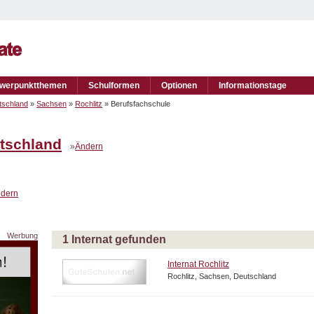
werpunktthemen
Schulformen
Optionen
Informationstage
tschland
»
Sachsen
»
Rochlitz
» Berufsfachschule
tschland
»
Ändern
dern
Werbung
1 Internat gefunden
Internat Rochlitz
Rochlitz, Sachsen, Deutschland