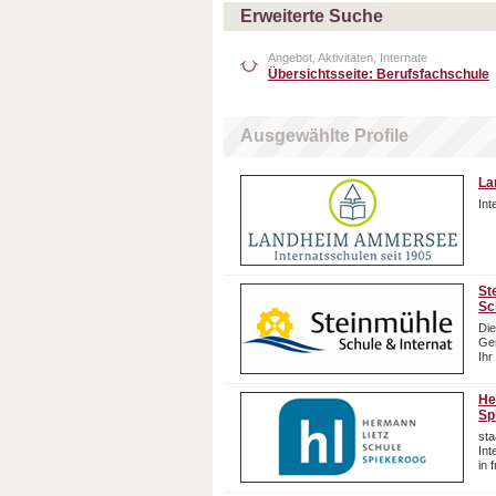
Erweiterte Suche
Angebot, Aktivitäten, Internate
Übersichtsseite: Berufsfachschule
Ausgewählte Profile
La
In
St
Sc
Die
Gem
Ihr
He
Sp
sta
In
in 