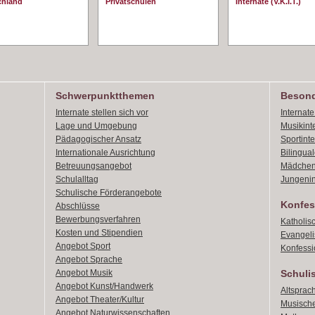
chland
Privatschulen
Internate (V.K.I.T.)
Schwerpunktthemen
Besond
Internate stellen sich vor
Internat
Lage und Umgebung
Musikint
Pädagogischer Ansatz
Sportint
Internationale Ausrichtung
Bilingual
Betreuungsangebot
Mädchen
Schulalltag
Jungenin
Schulische Förderangebote
Konfes
Abschlüsse
Bewerbungsverfahren
Katholis
Kosten und Stipendien
Evangeli
Angebot Sport
Konfessi
Angebot Sprache
Angebot Musik
Schuli
Angebot Kunst/Handwerk
Altsprach
Angebot Theater/Kultur
Musische
Angebot Naturwissenschaften