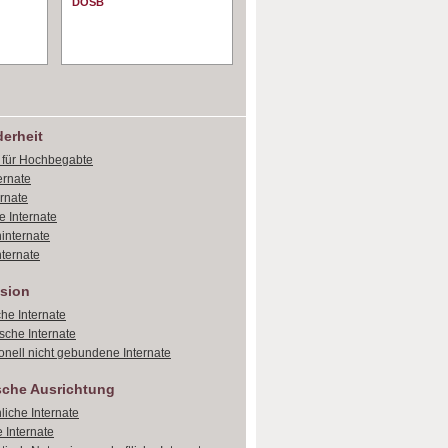
DOSB
erheit
e für Hochbegabte
ernate
ernate
e Internate
internate
ternate
sion
che Internate
sche Internate
onell nicht gebundene Internate
sche Ausrichtung
liche Internate
 Internate