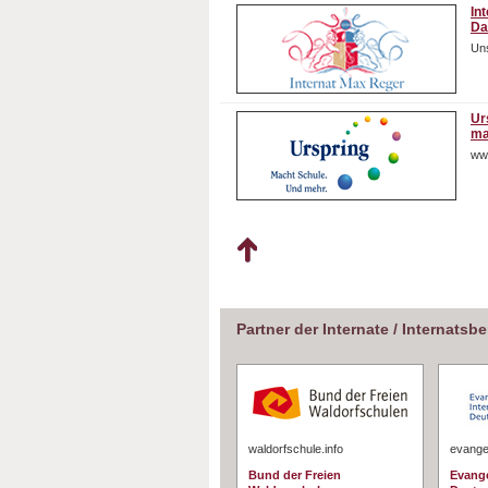
In
Da
Uns
Ur
ma
ww
Partner der Internate / Internatsb
waldorfschule.info
evangel
Bund der Freien
Evange