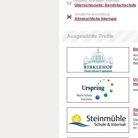
Angebot, Aktivitäten, Internate
Übersichtsseite: Berufsfachschule
Schulische Ausrichtung
Altsprachliche Internate
Ausgewählte Profile
Bi
Ans
Aus
Bil
Ur
ma
ww
St
Sc
Die
Gem
Ihr