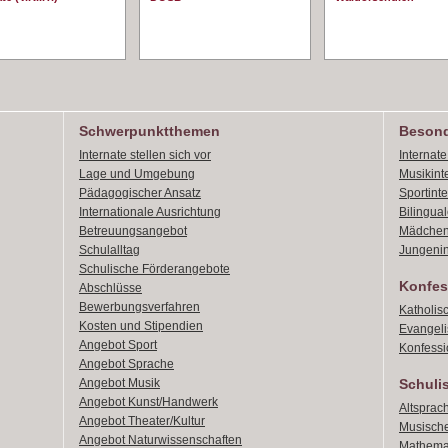
Schwerpunktthemen
Besond
Internate stellen sich vor
Internat
Lage und Umgebung
Musikint
Pädagogischer Ansatz
Sportint
Internationale Ausrichtung
Bilingual
Betreuungsangebot
Mädchen
Schulalltag
Jungenin
Schulische Förderangebote
Konfes
Abschlüsse
Bewerbungsverfahren
Katholis
Kosten und Stipendien
Evangeli
Angebot Sport
Konfessi
Angebot Sprache
Angebot Musik
Schuli
Angebot Kunst/Handwerk
Altsprach
Angebot Theater/Kultur
Musische
Angebot Naturwissenschaften
Mathemat