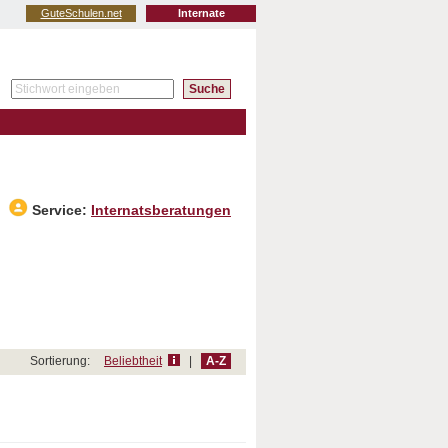
GuteSchulen.net
Internate
Service:
Internatsberatungen
Sortierung:
Beliebtheit
|
A-Z