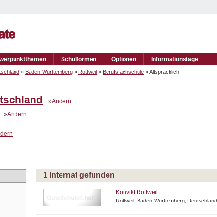
werpunktthemen
Schulformen
Optionen
Informationstage
tschland
»
Baden-Württemberg
»
Rottweil
»
Berufsfachschule
» Altsprachlich
tschland
»
Ändern
»
Ändern
dern
1 Internat gefunden
Konvikt Rottweil
Rottweil, Baden-Württemberg, Deutschland