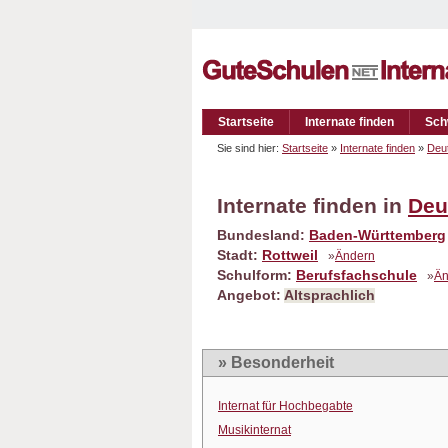
Startseite
Internate finden
Sch
Sie sind hier:
Startseite
»
Internate finden
»
Deu
Internate finden in
Deu
Bundesland:
Baden-Württemberg
Stadt:
Rottweil
»
Ändern
Schulform:
Berufsfachschule
»
Än
Angebot:
Altsprachlich
» Besonderheit
Internat für Hochbegabte
Musikinternat