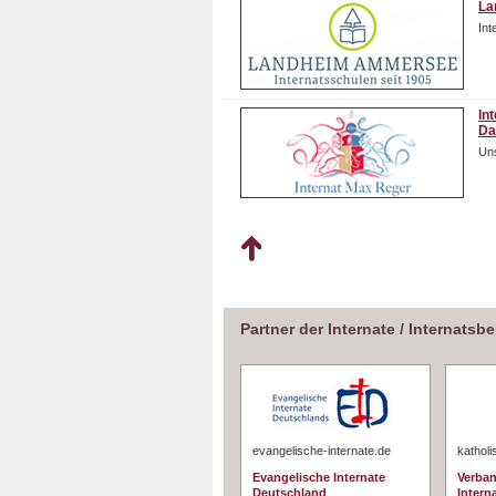
La
In
In
Da
Uns
Partner der Internate / Internatsb
evangelische-internate.de
katholi
Evangelische Internate
Verban
Deutschland
Interna