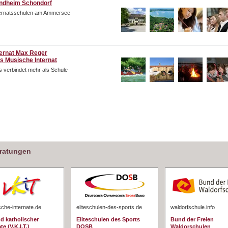
ndheim Schondorf
ternatsschulen am Ammersee
ternat Max Reger
s Musische Internat
 verbindet mehr als Schule
eratungen
sche-internate.de
eliteschulen-des-sports.de
waldorfschule.info
d katholischer
Eliteschulen des Sports
Bund der Freien
te (V.K.I.T.)
DOSB
Waldorschulen