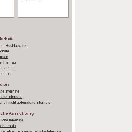
erheit
e für Hochbegabte
ernate
ernate
e Internate
internate
ternate
sion
che Internate
sche Internate
onell nicht gebundene Internate
sche Ausrichtung
liche Internate
 Internate
isch-Naturwissenschaftliche Internate