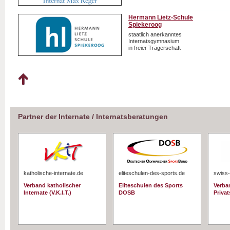
Hermann Lietz-Schule
Spiekeroog
staatlich anerkanntes
Internatsgymnasium
in freier Trägerschaft
Partner der Internate / Internatsberatungen
katholische-internate.de
eliteschulen-des-sports.de
swiss-
Verband katholischer
Eliteschulen des Sports
Verba
Internate (V.K.I.T.)
DOSB
Priva