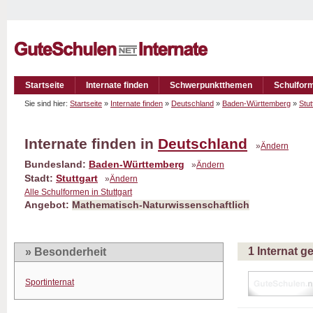
Startseite
Internate finden
Schwerpunktthemen
Schulfor
Sie sind hier:
Startseite
»
Internate finden
»
Deutschland
»
Baden-Württemberg
»
Stut
Internate finden in
Deutschland
»
Ändern
Bundesland:
Baden-Württemberg
»
Ändern
Stadt:
Stuttgart
»
Ändern
Alle Schulformen in Stuttgart
Angebot:
Mathematisch-Naturwissenschaftlich
1 Internat 
» Besonderheit
Sportinternat