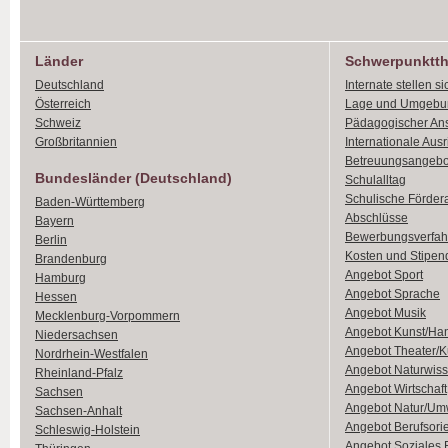
Länder
Schwerpunktt
Deutschland
Internate stellen si
Österreich
Lage und Umgebu
Schweiz
Pädagogischer An
Großbritannien
Internationale Aus
Betreuungsangebo
Bundesländer (Deutschland)
Schulalltag
Schulische Förder
Baden-Württemberg
Abschlüsse
Bayern
Bewerbungsverfah
Berlin
Kosten und Stipen
Brandenburg
Angebot Sport
Hamburg
Angebot Sprache
Hessen
Angebot Musik
Mecklenburg-Vorpommern
Angebot Kunst/Ha
Niedersachsen
Angebot Theater/K
Nordrhein-Westfalen
Angebot Naturwiss
Rheinland-Pfalz
Angebot Wirtschaft
Sachsen
Angebot Natur/Um
Sachsen-Anhalt
Angebot Berufsori
Schleswig-Holstein
Angebot Soziales