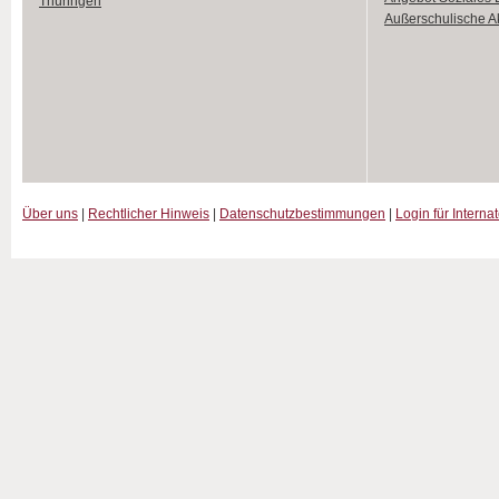
Thüringen
Außerschulische Ak
Über uns
|
Rechtlicher Hinweis
|
Datenschutzbestimmungen
|
Login für Interna