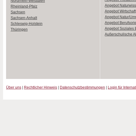
Nordrhein-Westfalen
Angebot Naturwiss
Rheinland-Pfalz
Angebot Wirtschaft
Sachsen
Angebot Natur/Um
Sachsen-Anhalt
Angebot Berufsori
Schleswig-Holstein
Angebot Soziales
Thüringen
Außerschulische Ak
Über uns
|
Rechtlicher Hinweis
|
Datenschutzbestimmungen
|
Login für Interna