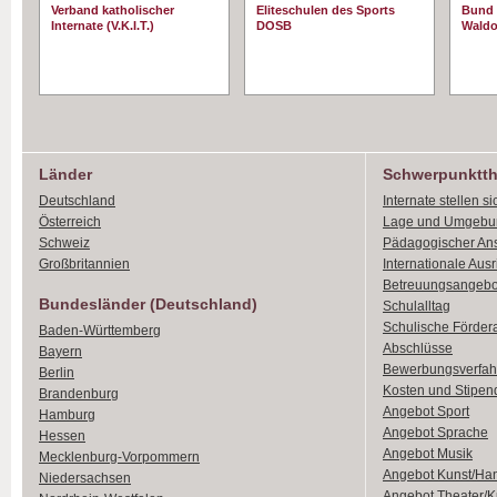
Verband katholischer
Eliteschulen des Sports
Bund 
Internate (V.K.I.T.)
DOSB
Waldo
Länder
Schwerpunktt
Deutschland
Internate stellen si
Österreich
Lage und Umgebu
Schweiz
Pädagogischer An
Großbritannien
Internationale Aus
Betreuungsangebo
Bundesländer (Deutschland)
Schulalltag
Schulische Förder
Baden-Württemberg
Abschlüsse
Bayern
Bewerbungsverfah
Berlin
Kosten und Stipen
Brandenburg
Angebot Sport
Hamburg
Angebot Sprache
Hessen
Angebot Musik
Mecklenburg-Vorpommern
Angebot Kunst/Ha
Niedersachsen
Angebot Theater/K