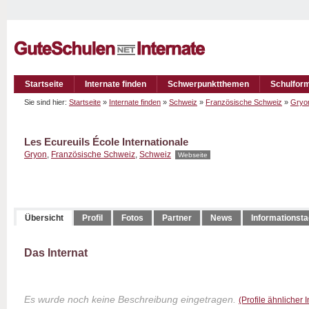
Startseite
Internate finden
Schwerpunktthemen
Schulfor
Sie sind hier:
Startseite
»
Internate finden
»
Schweiz
»
Französische Schweiz
»
Gryo
Les Ecureuils École Internationale
Gryon
,
Französische Schweiz
,
Schweiz
Webseite
Übersicht
Profil
Fotos
Partner
News
Informationst
Das Internat
Es wurde noch keine Beschreibung eingetragen.
(Profile ähnlicher 