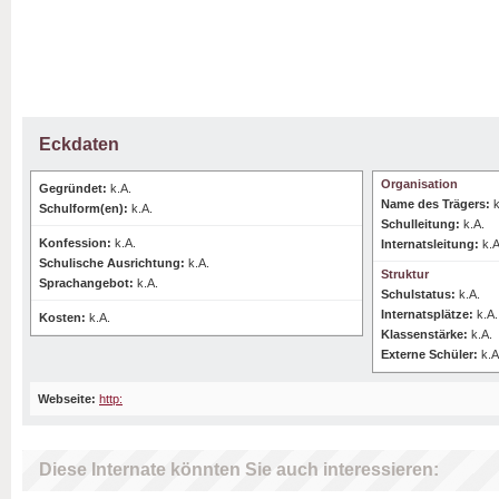
Eckdaten
Organisation
Gegründet:
k.A.
Name des Trägers:
k
Schulform(en):
k.A.
Schulleitung:
k.A.
Konfession:
k.A.
Internatsleitung:
k.A
Schulische Ausrichtung:
k.A.
Struktur
Sprachangebot:
k.A.
Schulstatus:
k.A.
Internatsplätze:
k.A.
Kosten:
k.A.
Klassenstärke:
k.A.
Externe Schüler:
k.A
Webseite:
http:
Diese Internate könnten Sie auch interessieren: