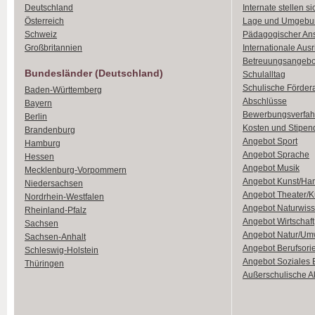
Deutschland
Internate stellen si
Österreich
Lage und Umgebu
Schweiz
Pädagogischer An
Großbritannien
Internationale Aus
Betreuungsangebo
Bundesländer (Deutschland)
Schulalltag
Schulische Förder
Baden-Württemberg
Abschlüsse
Bayern
Bewerbungsverfah
Berlin
Kosten und Stipen
Brandenburg
Angebot Sport
Hamburg
Angebot Sprache
Hessen
Angebot Musik
Mecklenburg-Vorpommern
Angebot Kunst/Ha
Niedersachsen
Angebot Theater/K
Nordrhein-Westfalen
Angebot Naturwiss
Rheinland-Pfalz
Angebot Wirtschaft
Sachsen
Angebot Natur/Um
Sachsen-Anhalt
Angebot Berufsori
Schleswig-Holstein
Angebot Soziales
Thüringen
Außerschulische Ak