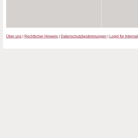
Über uns
|
Rechtlicher Hinweis
|
Datenschutzbestimmungen
|
Login für Interna