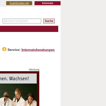
GuteSchulen.net
Internate
Service:
Internatsberatungen
Werbung