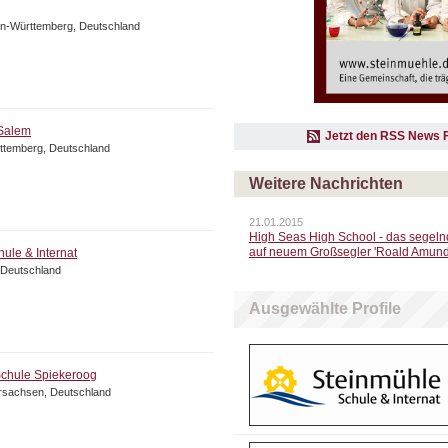
en-Württemberg, Deutschland
 Salem
Jetzt den RSS News 
ttemberg, Deutschland
Weitere Nachrichten
21.01.2015
High Seas High School - das segeln
auf neuem Großsegler 'Roald Amund
ule & Internat
 Deutschland
Ausgewählte Profile
chule Spiekeroog
rsachsen, Deutschland