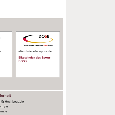
e
eliteschulen-des-sports.de
Eliteschulen des Sports
DOSB
erheit
e für Hochbegabte
ernate
ernate