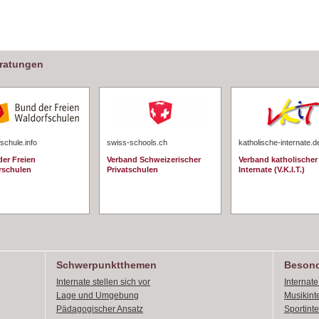
eratungen
schule.info
swiss-schools.ch
katholische-internate.d
er Freien
Verband Schweizerischer
Verband katholischer
rschulen
Privatschulen
Internate (V.K.I.T.)
Schwerpunktthemen
Besond
Internate stellen sich vor
Internat
Lage und Umgebung
Musikint
Pädagogischer Ansatz
Sportint