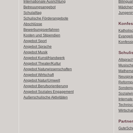
Internationale Ausrichtung
Bilingual
Betreuungsangebot
Mädchen
Schulalltag
Jungenin
Schulische Förderangebote
Konfes
Abschlüsse
Bewerbungsverfahren
Katholis
Kosten und Stipendien
Evangeli
Angebot Sport
Konfessi
Angebot Sprache
Angebot Musik
Schuli
Angebot Kunst/Handwerk
Altsprach
Angebot Theater/Kultur
Musische
Angebot Naturwissenschaften
Mathemat
Angebot Wirtschaft
Neusprac
Angebot Natur/Umwelt
Reformpä
Angebot Berufsorientierung
Sonderpä
Angebot Soziales Engagement
Sozialwi
Außerschulische Aktivitäten
Internat
Technisch
Wirtschaf
Partner
GuteSchu