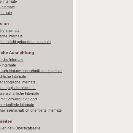
e Internate
internate
ternate
sion
che Internate
sche Internate
onell nicht gebundene Internate
sche Ausrichtung
liche Internate
 Internate
isch-Naturwissenschaftliche Internate
hliche Internate
dagogische Internate
dagogische Internate
ssenschaftliche Internate
e mit Schwerpunkt Sport
 orientierte Internate
tswissenschaftlich orientierte Internate
seiten
len.net - Übersichtsseite.