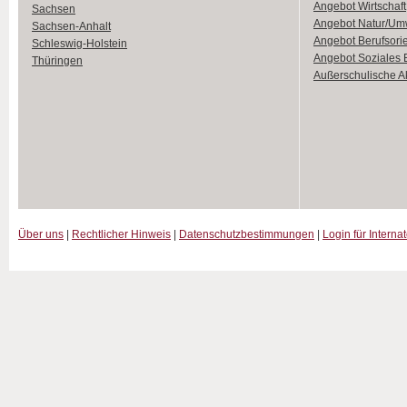
Angebot Wirtschaft
Sachsen
Angebot Natur/Um
Sachsen-Anhalt
Angebot Berufsori
Schleswig-Holstein
Angebot Soziales
Thüringen
Außerschulische Ak
Über uns
|
Rechtlicher Hinweis
|
Datenschutzbestimmungen
|
Login für Interna