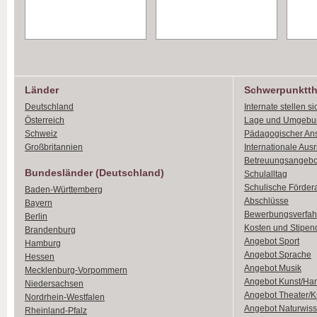
Länder
Schwerpunktt
Deutschland
Internate stellen si
Österreich
Lage und Umgebu
Schweiz
Pädagogischer An
Großbritannien
Internationale Aus
Betreuungsangebo
Bundesländer (Deutschland)
Schulalltag
Schulische Förder
Baden-Württemberg
Abschlüsse
Bayern
Bewerbungsverfah
Berlin
Kosten und Stipen
Brandenburg
Angebot Sport
Hamburg
Angebot Sprache
Hessen
Angebot Musik
Mecklenburg-Vorpommern
Angebot Kunst/Ha
Niedersachsen
Angebot Theater/K
Nordrhein-Westfalen
Angebot Naturwiss
Rheinland-Pfalz