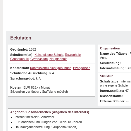
Eckdaten
Organisation
Gegründet:
1582
Name des Trägers:
P
Schulform(en):
Keine eigene Schule
,
Realschule
,
Anna
Grundschule
,
Gymnasium
,
Hauptschule
Schulleitung:
--
Konfession:
Konfessionell nicht gebunden
,
Evangelisch
Internatsleitung:
St
Schulische Ausrichtung:
k.A.
Struktur
Sprachangebot:
k.A.
Schulstatus:
Intern
ohne eigene Schule
Kosten:
EUR 825,- / Monat
Internatsplätze:
47
Stipendien verfügbar / Staffelung möglich
Klassenstärke:
--
Externe Schüler:
--
Angebot / Besonderheiten (Angaben des Internats)
Internat mit freier Schulwahl
Für Mädchen und Jungen von 10 bis 18 Jahren
Hausaufgabenbetreuung, Gruppenaktionen,