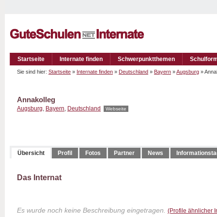
Startseite
Internate finden
Schwerpunktthemen
Schulfor
Sie sind hier:
Startseite
»
Internate finden
»
Deutschland
»
Bayern
»
Augsburg
» Anna
Annakolleg
Augsburg
,
Bayern
,
Deutschland
Webseite
Übersicht
Profil
Fotos
Partner
News
Informationst
Das Internat
Es wurde noch keine Beschreibung eingetragen.
(Profile ähnlicher 