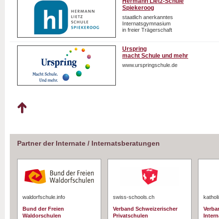
Hermann Lietz-Schule
Spiekeroog
staatlich anerkanntes
Internatsgymnasium
in freier Trägerschaft
Urspring
macht Schule und mehr
www.urspringschule.de
Partner der Internate / Internatsberatungen
waldorfschule.info
swiss-schools.ch
kathol
Bund der Freien
Verband Schweizerischer
Verba
Waldorschulen
Privatschulen
Intern