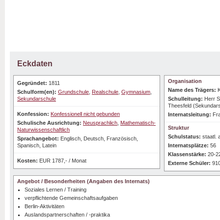
Eckdaten
Organisation
Gegründet:
1811
Name des Trägers:
K
Schulform(en):
Grundschule
,
Realschule
,
Gymnasium
,
Sekundarschule
Schulleitung:
Herr 
Theesfeld (Sekundars
Konfession:
Konfessionell nicht gebunden
Internatsleitung:
Fr
Schulische Ausrichtung:
Neusprachlich
,
Mathematisch-
Struktur
Naturwissenschaftlich
Schulstatus:
staatl.
Sprachangebot:
Englisch, Deutsch, Französisch,
Spanisch, Latein
Internatsplätze:
56
Klassenstärke:
20-2
Kosten:
EUR 1787,- / Monat
Externe Schüler:
91
Angebot / Besonderheiten (Angaben des Internats)
Soziales Lernen / Training
verpflichtende Gemeinschaftsaufgaben
Berlin-Aktivitäten
Auslandspartnerschaften / -praktika