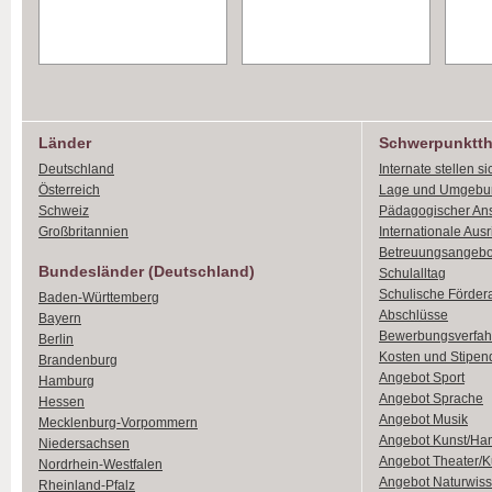
Länder
Schwerpunktt
Deutschland
Internate stellen si
Österreich
Lage und Umgebu
Schweiz
Pädagogischer An
Großbritannien
Internationale Aus
Betreuungsangebo
Bundesländer (Deutschland)
Schulalltag
Schulische Förder
Baden-Württemberg
Abschlüsse
Bayern
Bewerbungsverfah
Berlin
Kosten und Stipen
Brandenburg
Angebot Sport
Hamburg
Angebot Sprache
Hessen
Angebot Musik
Mecklenburg-Vorpommern
Angebot Kunst/Ha
Niedersachsen
Angebot Theater/K
Nordrhein-Westfalen
Angebot Naturwiss
Rheinland-Pfalz