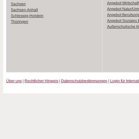
Angebot Wirtschaft
Sachsen
Angebot Natur/Um
Sachsen-Anhalt
Angebot Berufsori
Schleswig-Holstein
Angebot Soziales
Thüringen
Außerschulische Ak
Über uns
|
Rechtlicher Hinweis
|
Datenschutzbestimmungen
|
Login für Interna