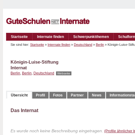
Startseite
Internate finden
Schwerpunktthemen
Schulfor
Sie sind hier:
Startseite
»
Internate finden
»
Deutschland
»
Berlin
» Königin-Luise-Stif
Königin-Luise-Stiftung
Internat
Berlin
,
Berlin
,
Deutschland
Webseite
Übersicht
Profil
Fotos
Partner
News
Informationst
Das Internat
Es wurde noch keine Beschreibung eingetragen.
(Profile ähnlicher 