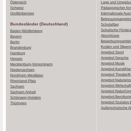
Österreich
Lage und Umgebu
Schweiz
Pädagogischer An
Großbritannien
Internationale Aus
Betreuungsangebo
Bundesländer (Deutschland)
Schulalltag
Schulische Förder
Baden-Württemberg
Abschlüsse
Bayern
Bewerbungsverfah
Berlin
Kosten und Stipen
Brandenburg
Angebot Sport
Hamburg
Angebot Sprache
Hessen
Angebot Musik
Mecklenburg-Vorpommern
Angebot Kunst/Ha
Niedersachsen
Angebot Theater/K
Nordrhein-Westfalen
Angebot Naturwiss
Rheinland-Pfalz
Angebot Wirtschaft
Sachsen
Angebot Natur/Um
Sachsen-Anhalt
Angebot Berufsori
Schleswig-Holstein
Angebot Soziales
Thüringen
Außerschulische Ak