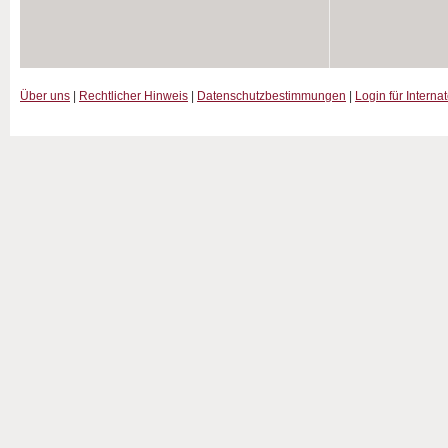
Über uns
|
Rechtlicher Hinweis
|
Datenschutzbestimmungen
|
Login für Interna