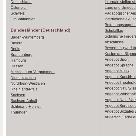
Deutschland
Internate stellen si
Österreich
Lage und Umgebu
Schweiz
Pädagogischer An
Großbritannien
Internationale Aus
Betreuungsangebo
Bundesländer (Deutschland)
Schulalltag
Schulische Förder
Baden-Württemberg
Abschlüsse
Bayern
Bewerbungsverfah
Berlin
Kosten und Stipen
Brandenburg
Angebot Sport
Hamburg
Angebot Sprache
Hessen
Angebot Musik
Mecklenburg-Vorpommern
Angebot Kunst/Ha
Niedersachsen
Angebot Theater/K
Nordrhein-Westfalen
Angebot Naturwiss
Rheinland-Pfalz
Angebot Wirtschaft
Sachsen
Angebot Natur/Um
Sachsen-Anhalt
Angebot Berufsori
Schleswig-Holstein
Angebot Soziales
Thüringen
Außerschulische Ak