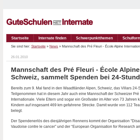
Startseite
Internate finden
Schwerpunktthemen
Schulfor
Sie sind hier:
Startseite
»
News
» Mannschaft des Pré Fleuri - École Alpine Internati
26.01.2010
Mannschaft des Pré Fleuri - École Alpine 
Schweiz, sammelt Spenden bei 24-Stun
Bereits zum 9. Mal fand in den Waadtländer Alpen, Schweiz, das Villars 24-
Teilgenommen hat in diesem Jahr auch eine Mannschaft der Schweizer Pré F
Internationale. Viele Eltern und sogar ein Großvater im Alter von 73 Jahr
Kindern auf insgesamt 469 km gefahrene Strecke. Damit wurde von 112 Team
belegt.
Der Spendenerlös des diesjährigen Rennens kommt der Organisation "Disabi
Vaudoise contre le cancer” und der “European Organisation for Research an