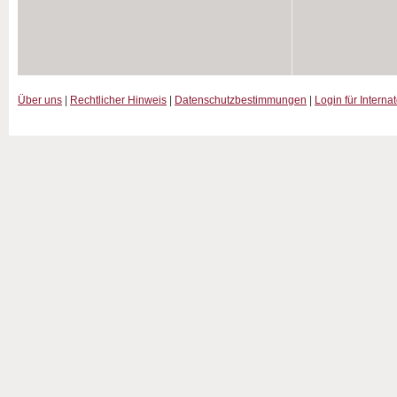
Über uns
|
Rechtlicher Hinweis
|
Datenschutzbestimmungen
|
Login für Interna