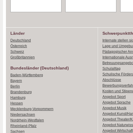
Länder
Schwerpunktt
Deutschland
Internate stellen si
Österreich
Lage und Umgebu
Schweiz
Pädagogischer An
Großbritannien
Internationale Aus
Betreuungsangebo
Bundesländer (Deutschland)
Schulalltag
Schulische Förder
Baden-Württemberg
Abschlüsse
Bayern
Bewerbungsverfah
Berlin
Kosten und Stipen
Brandenburg
Angebot Sport
Hamburg
Angebot Sprache
Hessen
Angebot Musik
Mecklenburg-Vorpommern
Angebot Kunst/Ha
Niedersachsen
Angebot Theater/K
Nordrhein-Westfalen
Angebot Naturwiss
Rheinland-Pfalz
Angebot Wirtschaft
Sachsen