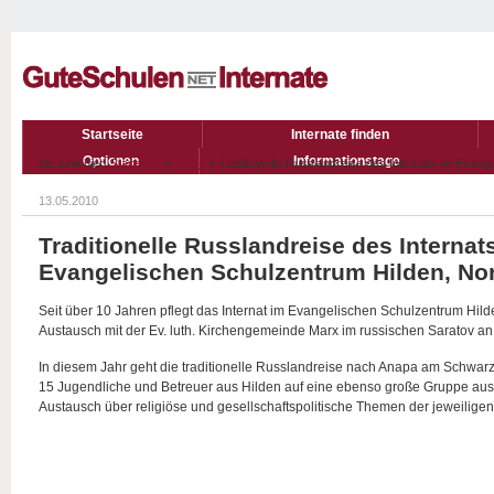
Startseite
Internate finden
Optionen
Informationstage
Sie sind hier:
Startseite
»
News
» Traditionelle Russlandreise des Internats im Evang
13.05.2010
Traditionelle Russlandreise des Internat
Evangelischen Schulzentrum Hilden, No
Seit über 10 Jahren pflegt das Internat im Evangelischen Schulzentrum Hil
Austausch mit der Ev. luth. Kirchengemeinde Marx im russischen Saratov an
In diesem Jahr geht die traditionelle Russlandreise nach Anapa am Schwarze
15 Jugendliche und Betreuer aus Hilden auf eine ebenso große Gruppe aus 
Austausch über religiöse und gesellschaftspolitische Themen der jeweilige