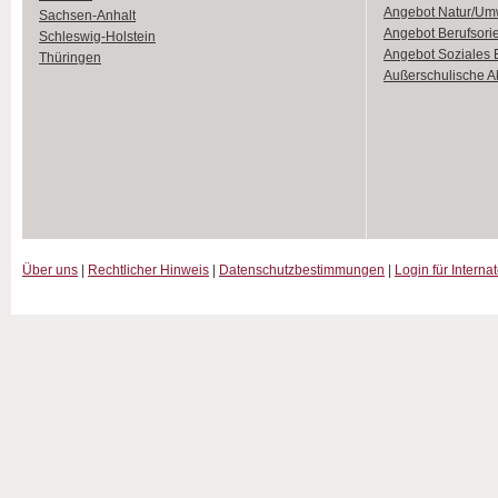
Angebot Natur/Um
Sachsen-Anhalt
Angebot Berufsori
Schleswig-Holstein
Angebot Soziales
Thüringen
Außerschulische Ak
Über uns
|
Rechtlicher Hinweis
|
Datenschutzbestimmungen
|
Login für Interna