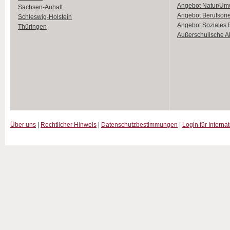
Angebot Natur/Um
Sachsen-Anhalt
Angebot Berufsori
Schleswig-Holstein
Angebot Soziales
Thüringen
Außerschulische Ak
Über uns
|
Rechtlicher Hinweis
|
Datenschutzbestimmungen
|
Login für Interna