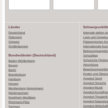
Länder
Schwerpunktt
Deutschland
Internate stellen si
Österreich
Lage und Umgebu
Schweiz
Pädagogischer An
Großbritannien
Internationale Aus
Betreuungsangebo
Bundesländer (Deutschland)
Schulalltag
Schulische Förder
Baden-Württemberg
Abschlüsse
Bayern
Bewerbungsverfah
Berlin
Kosten und Stipen
Brandenburg
Angebot Sport
Hamburg
Angebot Sprache
Hessen
Angebot Musik
Mecklenburg-Vorpommern
Angebot Kunst/Ha
Niedersachsen
Angebot Theater/K
Nordrhein-Westfalen
Angebot Naturwiss
Rheinland-Pfalz
Angebot Wirtschaft
Sachsen