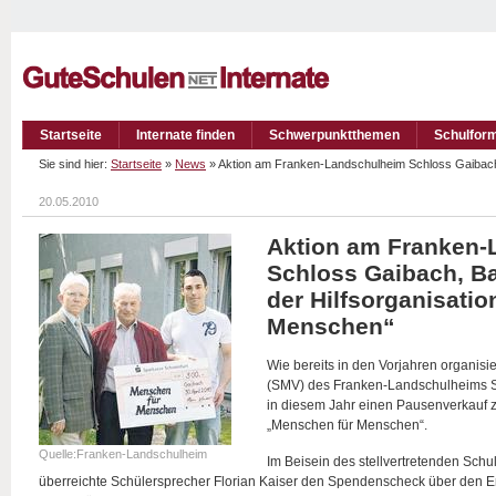
Startseite
Internate finden
Schwerpunktthemen
Schulfor
Sie sind hier:
Startseite
»
News
» Aktion am Franken-Landschulheim Schloss Gaibach,
20.05.2010
Aktion am Franken-
Schloss Gaibach, B
der Hilfsorganisati
Menschen“
Wie bereits in den Vorjahren organisi
(SMV) des Franken-Landschulheims S
in diesem Jahr einen Pausenverkauf z
„Menschen für Menschen“.
Quelle:Franken-Landschulheim
Im Beisein des stellvertretenden Schul
überreichte Schülersprecher Florian Kaiser den Spendenscheck über den Er