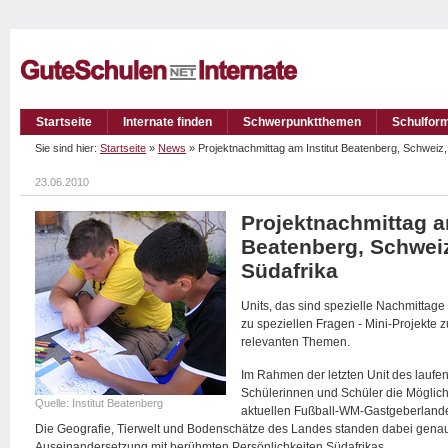
Startseite
Internate finden
Schwerpunktthemen
Schulfor
Sie sind hier:
Startseite
»
News
» Projektnachmittag am Institut Beatenberg, Schwei
23.06.2010
Projektnachmittag am
Beatenberg, Schwei
Südafrika
Units, das sind spezielle Nachmittage
zu speziellen Fragen - Mini-Projekte 
relevanten Themen.
Im Rahmen der letzten Unit des laufe
Schülerinnen und Schüler die Möglichk
Quelle: Institut Beatenberg
aktuellen Fußball-WM-Gastgeberlande
Die Geografie, Tierwelt und Bodenschätze des Landes standen dabei genaus
Auseinandersetzung mit berühmten Persönlichkeiten Südafrikas.