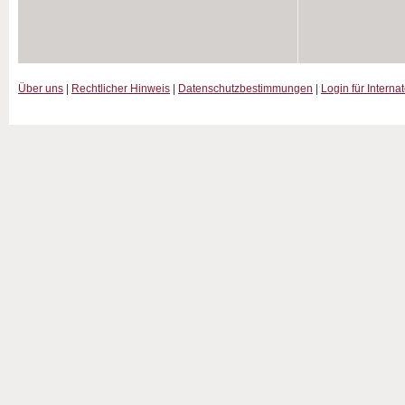
Über uns
|
Rechtlicher Hinweis
|
Datenschutzbestimmungen
|
Login für Interna