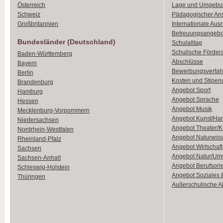
Österreich
Lage und Umgebu
Schweiz
Pädagogischer An
Großbritannien
Internationale Aus
Betreuungsangebo
Bundesländer (Deutschland)
Schulalltag
Schulische Förder
Baden-Württemberg
Abschlüsse
Bayern
Bewerbungsverfah
Berlin
Kosten und Stipen
Brandenburg
Angebot Sport
Hamburg
Angebot Sprache
Hessen
Angebot Musik
Mecklenburg-Vorpommern
Angebot Kunst/Ha
Niedersachsen
Angebot Theater/K
Nordrhein-Westfalen
Angebot Naturwiss
Rheinland-Pfalz
Angebot Wirtschaft
Sachsen
Angebot Natur/Um
Sachsen-Anhalt
Angebot Berufsori
Schleswig-Holstein
Angebot Soziales
Thüringen
Außerschulische Ak