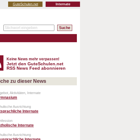
GuteSchulen.net
Internate
Keine News mehr verpassen!
Jetzt den GuteSchulen.net
RSS News Feed abonnieren
iche zu dieser News
ebot, Aktivitäten, Internate
ymnasium
hulische Ausrichtung
tsprachliche Internate
nfession
tholische Internate
hulische Ausrichtung
usprachliche Internate