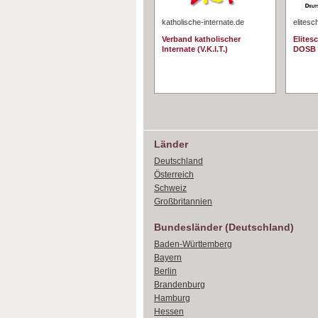
katholische-internate.de
elitesc
Verband katholischer
Elites
Internate (V.K.I.T.)
DOSB
Länder
Deutschland
Österreich
Schweiz
Großbritannien
Bundesländer (Deutschland)
Baden-Württemberg
Bayern
Berlin
Brandenburg
Hamburg
Hessen