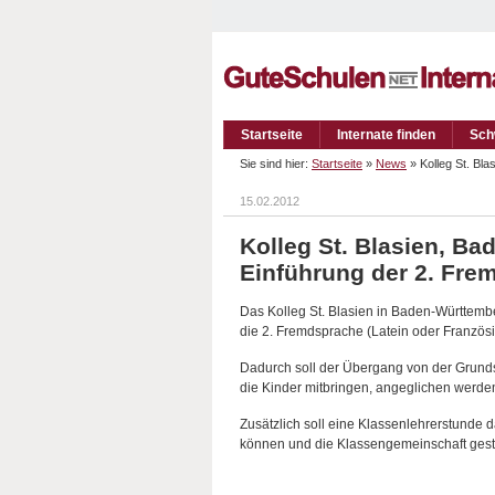
Startseite
Internate finden
Sch
Sie sind hier:
Startseite
»
News
» Kolleg St. Bl
15.02.2012
Kolleg St. Blasien, Ba
Einführung der 2. Fre
Das Kolleg St. Blasien in Baden-Württembe
die 2. Fremdsprache (Latein oder Französis
Dadurch soll der Übergang von der Grunds
die Kinder mitbringen, angeglichen werde
Zusätzlich soll eine Klassenlehrerstunde 
können und die Klassengemeinschaft gestä