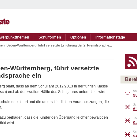
werpunktthemen
Schulformen
Optionen
Informationstage
asien, Baden-Württemberg, führt versetzte Einführung der 2. Fremdsprache...
den-Württemberg, führt versetzte
mdsprache ein
Bere
rg plant, dass ab dem Schuljahr 2012/2013 in der fünften Klasse
Ang
ch) erst ab der zweiten Hälfte des Schuljahres unterrichtet wird.
G
chule erleichtert und die unterschiedlichen Voraussetzungen, die
Sc
n.
Al
dazu beitragen, dass die Kinder den Übergang leichter bewältigen
Ko
Ka
rkt wird.
Sc
Ne