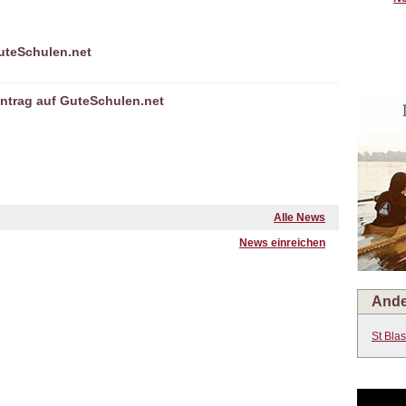
GuteSchulen.net
ntrag auf GuteSchulen.net
Alle News
News einreichen
Ande
St Bla