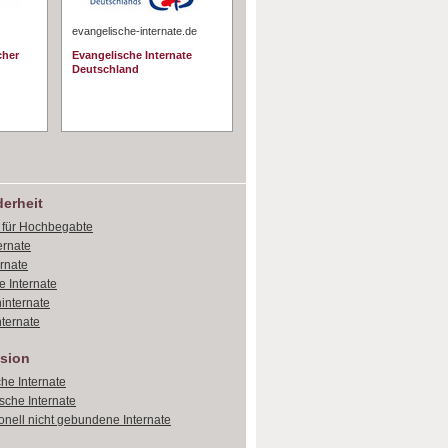
evangelische-internate.de
cher
Evangelische Internate
Deutschland
erheit
e für Hochbegabte
ernate
ernate
e Internate
internate
ternate
sion
che Internate
sche Internate
onell nicht gebundene Internate