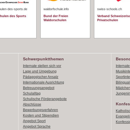
hulen-des-sports.de
waldorfschule.info
swiss-schools.ch
chulen des Sports
Bund der Freien
Verband Schweizeris
Waldorschulen
Privatschulen
Schwerpunktthemen
Besond
Internate stellen sich vor
Internat
Lage und Umgebung
Musikint
Pädagogischer Ansatz
Sportint
Internationale Ausrichtung
Bilingual
Betreuungsangebot
Mädchen
Schulalltag
Jungenin
Schulische Förderangebote
Konfes
Abschlüsse
Bewerbungsverfahren
Katholis
Kosten und Stipendien
Evangeli
Angebot Sport
Konfessi
Angebot Sprache