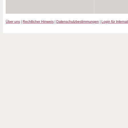
Über uns
|
Rechtlicher Hinweis
|
Datenschutzbestimmungen
|
Login für Interna