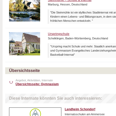
Steinmühle – Schule & Internat
Marburg, Hessen, Deutschland
"Die Steinmühle ist ein idyllisches Stadtinternat mit 
Kindern einen Lebens- und Bildungsraum, in dem sie
fröhlichen Menschen entwickeln. "
Urspringschule
Schelklingen, Baden-Württemberg, Deutschland
"Urspring macht Schule und mehr. Staatlich anerka
und Gymnasium Evangelisches Landerziehungsheim 
Basketball-Internat"
Übersichtsseite
Angebot, Aktivitäten, Internate
Übersichtsseite: Gymnasium
Diese Internate könnten Sie auch interessieren:
Landheim Schondorf
Internatsschulen am Ammersee