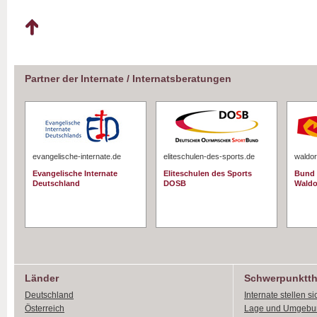
Partner der Internate / Internatsberatungen
evangelische-internate.de
eliteschulen-des-sports.de
waldor
Evangelische Internate
Eliteschulen des Sports
Bund 
Deutschland
DOSB
Waldo
Länder
Schwerpunktt
Deutschland
Internate stellen si
Österreich
Lage und Umgebu