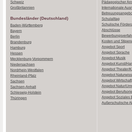
Schweiz
Pädagogischer An
Großbritannien
Internationale Aus
Betreuungsangebo
Bundesländer (Deutschland)
Schulalltag
Schulische Förder
Baden-Württemberg
Abschlüsse
Bayern
Bewerbungsverfah
Berlin
Kosten und Stipen
Brandenburg
Angebot Sport
Hamburg
Angebot Sprache
Hessen
Angebot Musik
Mecklenburg-Vorpommern
Angebot Kunst/Ha
Niedersachsen
Angebot Theater/K
Nordrhein-Westfalen
Angebot Naturwiss
Rheinland-Pfalz
Angebot Wirtschaft
Sachsen
Angebot Natur/Um
Sachsen-Anhalt
Angebot Berufsori
Schleswig-Holstein
Angebot Soziales
Thüringen
Außerschulische Ak