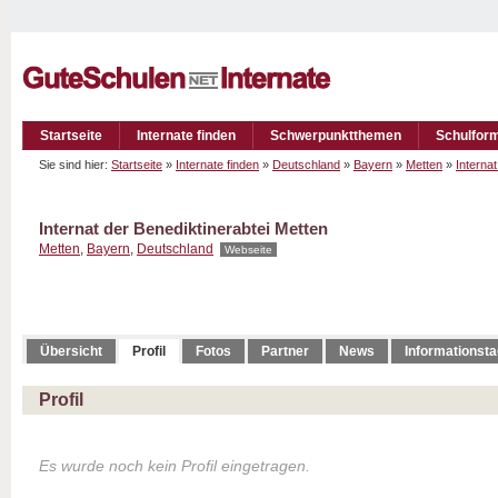
Startseite
Internate finden
Schwerpunktthemen
Schulfor
Sie sind hier:
Startseite
»
Internate finden
»
Deutschland
»
Bayern
»
Metten
»
Interna
Internat der Benediktinerabtei Metten
Metten
,
Bayern
,
Deutschland
Webseite
Übersicht
Profil
Fotos
Partner
News
Informationst
Profil
Es wurde noch kein Profil eingetragen.