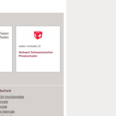
swiss-schools.ch
Verband Schweizerischer
Privatschulen
erheit
e für Hochbegabte
ernate
ernate
e Internate