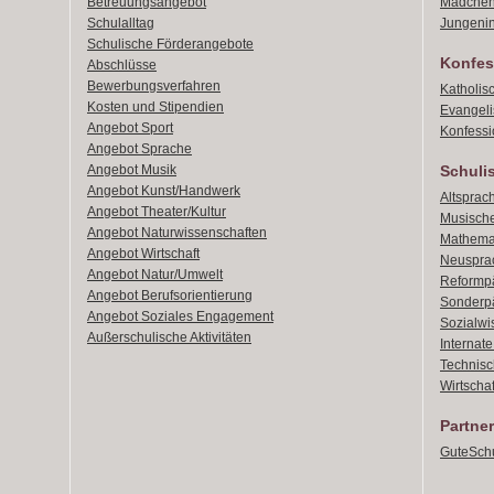
Betreuungsangebot
Mädchen
Schulalltag
Jungenin
Schulische Förderangebote
Konfes
Abschlüsse
Bewerbungsverfahren
Katholis
Kosten und Stipendien
Evangeli
Angebot Sport
Konfessi
Angebot Sprache
Angebot Musik
Schuli
Angebot Kunst/Handwerk
Altsprach
Angebot Theater/Kultur
Musische
Angebot Naturwissenschaften
Mathemat
Angebot Wirtschaft
Neusprac
Angebot Natur/Umwelt
Reformpä
Angebot Berufsorientierung
Sonderpä
Angebot Soziales Engagement
Sozialwi
Außerschulische Aktivitäten
Internat
Technisch
Wirtschaf
Partner
GuteSchu