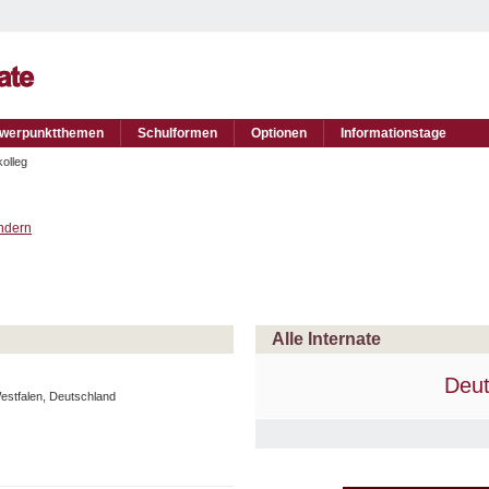
werpunktthemen
Schulformen
Optionen
Informationstage
kolleg
ndern
Alle Internate
Deut
estfalen, Deutschland