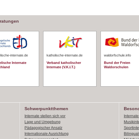
eratungen
ische-internate.de
katholische-internate.de
waldorfschule.info
lische Internate
Verband katholischer
Bund der Freien
chland
Internate (V.K.I.T.)
Waldorschulen
Schwerpunktthemen
Besond
Internate stellen sich vor
Internat
Lage und Umgebung
Musikint
Pädagogischer Ansatz
Sportint
Internationale Ausrichtung
Bilingual