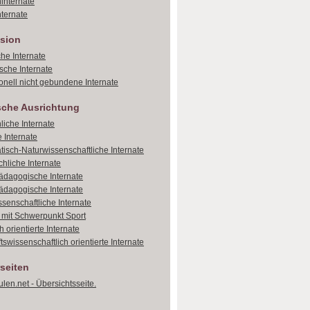
internate
ternate
sion
che Internate
sche Internate
onell nicht gebundene Internate
sche Ausrichtung
liche Internate
 Internate
isch-Naturwissenschaftliche Internate
hliche Internate
dagogische Internate
dagogische Internate
ssenschaftliche Internate
e mit Schwerpunkt Sport
 orientierte Internate
tswissenschaftlich orientierte Internate
seiten
len.net - Übersichtsseite.