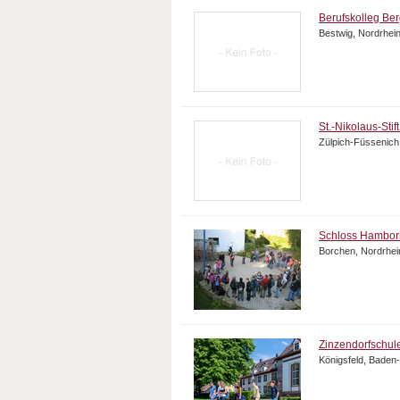
Berufskolleg Ber
Bestwig, Nordrhei
St.-Nikolaus-Stif
Zülpich-Füssenich
Schloss Hambor
Borchen, Nordrhei
Zinzendorfschul
Königsfeld, Baden