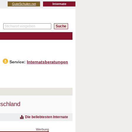
GuteSchulen.net
Internate
Service:
Internatsberatungen
schland
Die beliebtesten Internate
Werbung