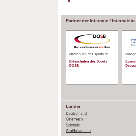
Partner der Internate / Internatsb
eliteschulen-des-sports.de
evangel
Eliteschulen des Sports
Evange
DOSB
Deuts
Länder
Deutschland
Österreich
Schweiz
Großbritannien