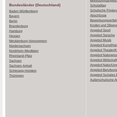
Betreuungsangebo
Bundesländer (Deutschland)
Schulalltag
Schulische Förder
Baden-Württemberg
Abschlüsse
Bayern
Bewerbungsverfah
Berlin
Kosten und Stipen
Brandenburg
Angebot Sport
Hamburg
Angebot Sprache
Hessen
Angebot Musik
Mecklenburg-Vorpommern
Angebot Kunst/Ha
Niedersachsen
Angebot Theater/K
Nordrhein-Westfalen
Angebot Naturwiss
Rheinland-Pfalz
Angebot Wirtschaft
Sachsen
Angebot Natur/Um
Sachsen-Anhalt
Angebot Berufsori
Schleswig-Holstein
Angebot Soziales
Thüringen
Außerschulische Ak