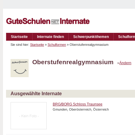
Startseite
Internate finden
Schwerpunktthemen
Schulfor
Sie sind hier:
Startseite
»
Schulformen
» Oberstufenrealgymnasium
Oberstufenrealgymnasium
»
Ändern
Ausgewählte Internate
BRG/BORG Schloss Traunsee
Gmunden, Oberösterreich, Österreich