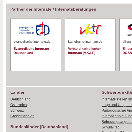
Partner der Internate / Internatsberatungen
evangelische-internate.de
katholische-internate.de
elites
Evangelische Internate
Verband katholischer
Elite
Deutschland
Internate (V.K.I.T.)
DOSB
Länder
Schwerpunktt
Deutschland
Internate stellen si
Österreich
Lage und Umgebu
Schweiz
Pädagogischer An
Großbritannien
Internationale Aus
Betreuungsangebo
Bundesländer (Deutschland)
Schulalltag