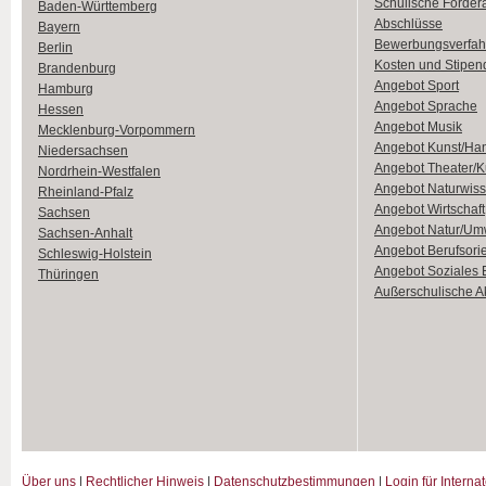
Schulische Förder
Baden-Württemberg
Abschlüsse
Bayern
Bewerbungsverfah
Berlin
Kosten und Stipen
Brandenburg
Angebot Sport
Hamburg
Angebot Sprache
Hessen
Angebot Musik
Mecklenburg-Vorpommern
Angebot Kunst/Ha
Niedersachsen
Angebot Theater/K
Nordrhein-Westfalen
Angebot Naturwiss
Rheinland-Pfalz
Angebot Wirtschaft
Sachsen
Angebot Natur/Um
Sachsen-Anhalt
Angebot Berufsori
Schleswig-Holstein
Angebot Soziales
Thüringen
Außerschulische Ak
Über uns
|
Rechtlicher Hinweis
|
Datenschutzbestimmungen
|
Login für Interna