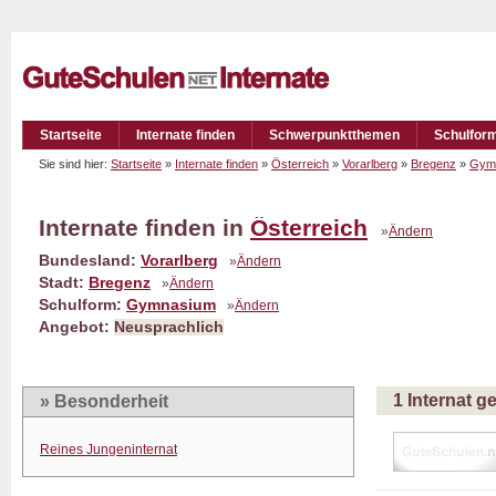
Startseite
Internate finden
Schwerpunktthemen
Schulfor
Sie sind hier:
Startseite
»
Internate finden
»
Österreich
»
Vorarlberg
»
Bregenz
»
Gym
Internate finden in
Österreich
»
Ändern
Bundesland:
Vorarlberg
»
Ändern
Stadt:
Bregenz
»
Ändern
Schulform:
Gymnasium
»
Ändern
Angebot:
Neusprachlich
1 Internat 
» Besonderheit
Reines Jungeninternat