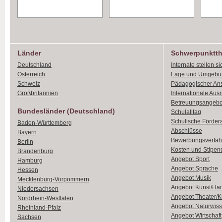
Länder
Schwerpunktt
Deutschland
Internate stellen si
Österreich
Lage und Umgebu
Schweiz
Pädagogischer An
Großbritannien
Internationale Aus
Betreuungsangebo
Bundesländer (Deutschland)
Schulalltag
Schulische Förder
Baden-Württemberg
Abschlüsse
Bayern
Bewerbungsverfah
Berlin
Kosten und Stipen
Brandenburg
Angebot Sport
Hamburg
Angebot Sprache
Hessen
Angebot Musik
Mecklenburg-Vorpommern
Angebot Kunst/Ha
Niedersachsen
Angebot Theater/K
Nordrhein-Westfalen
Angebot Naturwiss
Rheinland-Pfalz
Angebot Wirtschaft
Sachsen