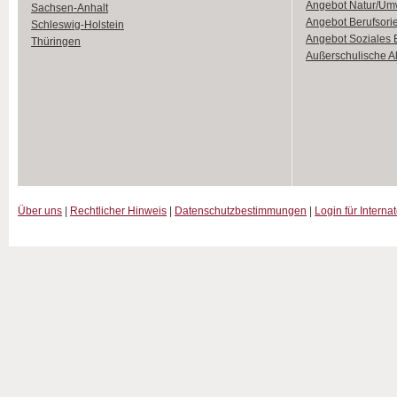
Angebot Natur/Um
Sachsen-Anhalt
Angebot Berufsori
Schleswig-Holstein
Angebot Soziales
Thüringen
Außerschulische Ak
Über uns
|
Rechtlicher Hinweis
|
Datenschutzbestimmungen
|
Login für Interna