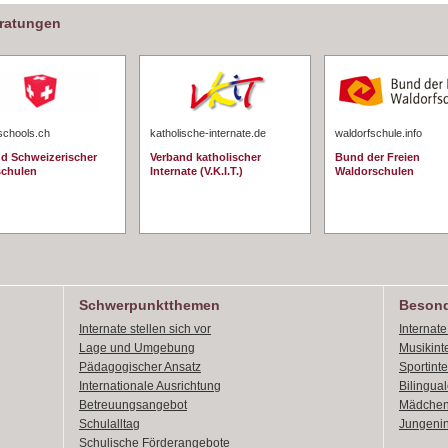
eratungen
schools.ch
katholische-internate.de
waldorfschule.info
d Schweizerischer
Verband katholischer
Bund der Freien
schulen
Internate (V.K.I.T.)
Waldorschulen
Schwerpunktthemen
Besond
Internate stellen sich vor
Internat
Lage und Umgebung
Musikint
Pädagogischer Ansatz
Sportint
Internationale Ausrichtung
Bilingual
Betreuungsangebot
Mädchen
Schulalltag
Jungenin
Schulische Förderangebote