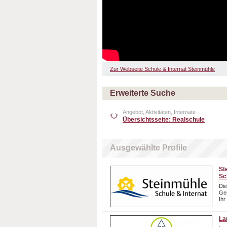
Zur Webseite Schule & Internat Steinmühle
Erweiterte Suche
Angebot, Aktivitäten, Internate
Übersichtsseite: Realschule
Ausgewählte Profile
St
Sc
Die
Gem
Ihr
La