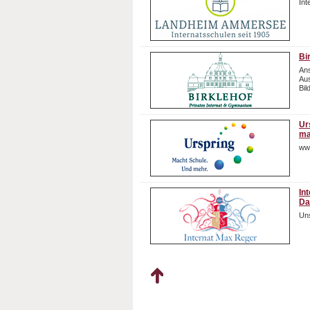
In
Bi
Ans
Aus
Bil
Ur
ma
ww
In
Da
Uns