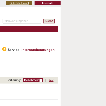
GuteSchulen.net
Internate
Service:
Internatsberatungen
Sortierung:
Beliebtheit
|
A-Z