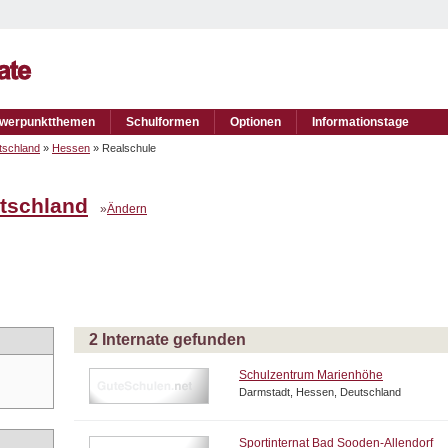
werpunktthemen
Schulformen
Optionen
Informationstage
tschland
»
Hessen
» Realschule
tschland
»
Ändern
2 Internate gefunden
Schulzentrum Marienhöhe
Darmstadt, Hessen, Deutschland
Sportinternat Bad Sooden-Allendorf