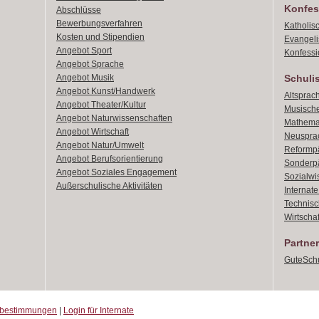
Konfes
Abschlüsse
Bewerbungsverfahren
Katholis
Kosten und Stipendien
Evangeli
Angebot Sport
Konfessi
Angebot Sprache
Angebot Musik
Schuli
Angebot Kunst/Handwerk
Altsprach
Angebot Theater/Kultur
Musische
Angebot Naturwissenschaften
Mathemat
Angebot Wirtschaft
Neusprac
Angebot Natur/Umwelt
Reformpä
Angebot Berufsorientierung
Sonderpä
Angebot Soziales Engagement
Sozialwi
Außerschulische Aktivitäten
Internat
Technisch
Wirtschaf
Partner
GuteSchu
zbestimmungen
|
Login für Internate