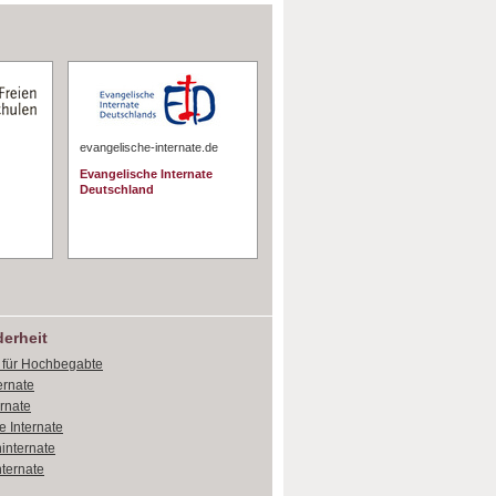
evangelische-internate.de
Evangelische Internate
Deutschland
erheit
e für Hochbegabte
ernate
ernate
e Internate
internate
ternate