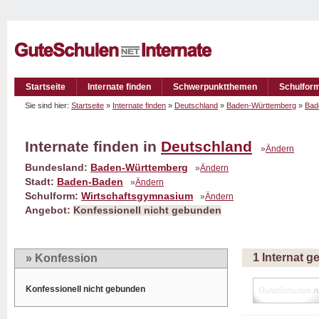
Startseite
Internate finden
Schwerpunktthemen
Schulfor
Sie sind hier:
Startseite
»
Internate finden
»
Deutschland
»
Baden-Württemberg
»
Bad
Internate finden in
Deutschland
»
Ändern
Bundesland:
Baden-Württemberg
»
Ändern
Stadt:
Baden-Baden
»
Ändern
Schulform:
Wirtschaftsgymnasium
»
Ändern
Angebot:
Konfessionell nicht gebunden
1 Internat 
» Konfession
Konfessionell nicht gebunden