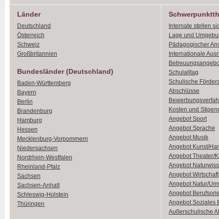
Länder
Schwerpunktt
Deutschland
Internate stellen si
Österreich
Lage und Umgebu
Schweiz
Pädagogischer An
Großbritannien
Internationale Aus
Betreuungsangebo
Bundesländer (Deutschland)
Schulalltag
Schulische Förder
Baden-Württemberg
Abschlüsse
Bayern
Bewerbungsverfah
Berlin
Kosten und Stipen
Brandenburg
Angebot Sport
Hamburg
Angebot Sprache
Hessen
Angebot Musik
Mecklenburg-Vorpommern
Angebot Kunst/Ha
Niedersachsen
Angebot Theater/K
Nordrhein-Westfalen
Angebot Naturwiss
Rheinland-Pfalz
Angebot Wirtschaft
Sachsen
Angebot Natur/Um
Sachsen-Anhalt
Angebot Berufsori
Schleswig-Holstein
Angebot Soziales
Thüringen
Außerschulische Ak