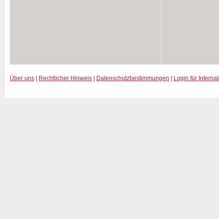
Über uns
|
Rechtlicher Hinweis
|
Datenschutzbestimmungen
|
Login für Interna