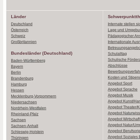
Länder
Schwerpunktt
Deutschland
Internate stellen si
Österreich
Lage und Umgebu
Schweiz
Pädagogischer An
Großbritannien
Internationale Aus
Betreuungsangebo
Bundesländer (Deutschland)
Schulalltag
Schulische Förder
Baden-Württemberg
Abschlüsse
Bayern
Bewerbungsverfah
Berlin
Kosten und Stipen
Brandenburg
Angebot Sport
Hamburg
Angebot Sprache
Hessen
Angebot Musik
Mecklenburg-Vorpommern
Angebot Kunst/Ha
Niedersachsen
Angebot Theater/K
Nordrhein-Westfalen
Angebot Naturwiss
Rheinland-Pfalz
Angebot Wirtschaft
Sachsen
Angebot Natur/Um
Sachsen-Anhalt
Angebot Berufsori
Schleswig-Holstein
Angebot Soziales
Thüringen