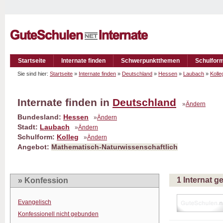
Startseite
Internate finden
Schwerpunktthemen
Schulfor
Sie sind hier:
Startseite
»
Internate finden
»
Deutschland
»
Hessen
»
Laubach
»
Kolle
Internate finden in
Deutschland
»
Ändern
Bundesland:
Hessen
»
Ändern
Stadt:
Laubach
»
Ändern
Schulform:
Kolleg
»
Ändern
Angebot:
Mathematisch-Naturwissenschaftlich
1 Internat 
» Konfession
Evangelisch
Konfessionell nicht gebunden