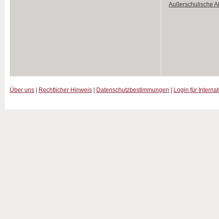
Außerschulische Ak
Über uns
|
Rechtlicher Hinweis
|
Datenschutzbestimmungen
|
Login für Interna