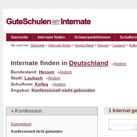
Startseite
Internate finden
Schwerpunktthemen
Schulfor
Sie sind hier:
Startseite
»
Internate finden
»
Deutschland
»
Hessen
»
Laubach
»
Kolle
Internate finden in
Deutschland
»
Ändern
Bundesland:
Hessen
»
Ändern
Stadt:
Laubach
»
Ändern
Schulform:
Kolleg
»
Ändern
Angebot:
Konfessionell nicht gebunden
1 Internat 
» Konfession
Evangelisch
Konfessionell nicht gebunden