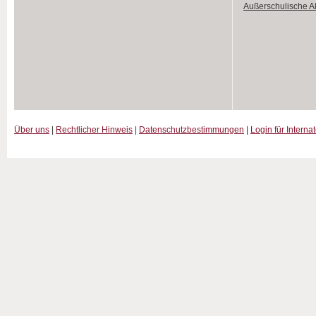
Außerschulische Ak
Über uns
|
Rechtlicher Hinweis
|
Datenschutzbestimmungen
|
Login für Interna