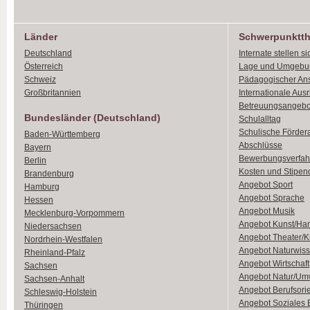
Länder
Schwerpunktt
Deutschland
Internate stellen si
Österreich
Lage und Umgebu
Schweiz
Pädagogischer An
Großbritannien
Internationale Aus
Betreuungsangebo
Bundesländer (Deutschland)
Schulalltag
Schulische Förder
Baden-Württemberg
Abschlüsse
Bayern
Bewerbungsverfah
Berlin
Kosten und Stipen
Brandenburg
Angebot Sport
Hamburg
Angebot Sprache
Hessen
Angebot Musik
Mecklenburg-Vorpommern
Angebot Kunst/Ha
Niedersachsen
Angebot Theater/K
Nordrhein-Westfalen
Angebot Naturwiss
Rheinland-Pfalz
Angebot Wirtschaft
Sachsen
Angebot Natur/Um
Sachsen-Anhalt
Angebot Berufsori
Schleswig-Holstein
Angebot Soziales
Thüringen