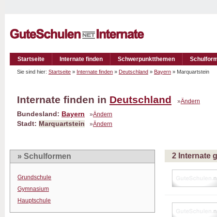
Startseite
Internate finden
Schwerpunktthemen
Schulfor
Sie sind hier:
Startseite
»
Internate finden
»
Deutschland
»
Bayern
» Marquartstein
Internate finden in
Deutschland
»
Ändern
Bundesland:
Bayern
»
Ändern
Stadt:
Marquartstein
»
Ändern
2 Internate
» Schulformen
Grundschule
Gymnasium
Hauptschule