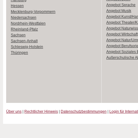
Hamburg
Angebot Sprache
Hessen
Angebot Musik
Mecklenburg-Vorpommern
Angebot Kunst/Ha
Niedersachsen
Angebot Theater/K
Nordrhein-Westfalen
Angebot Naturwiss
Rheinland-Pfalz
Angebot Wirtschaft
Sachsen
Angebot Natur/Um
Sachsen-Anhalt
Angebot Berufsori
Schleswig-Holstein
Angebot Soziales
Thüringen
Außerschulische Ak
Über uns
|
Rechtlicher Hinweis
|
Datenschutzbestimmungen
|
Login für Interna