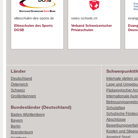
eliteschulen-des-sports.de
swiss-schools.ch
evange
Eliteschulen des Sports
Verband Schweizerischer
Evang
DOSB
Privatschulen
Deuts
Länder
Schwerpunktt
Deutschland
Internate stellen si
Österreich
Lage und Umgebu
Schweiz
Pädagogischer An
Großbritannien
Internationale Aus
Betreuungsangebo
Bundesländer (Deutschland)
Schulalltag
Schulische Förder
Baden-Württemberg
Abschlüsse
Bayern
Bewerbungsverfah
Berlin
Kosten und Stipen
Brandenburg
Angebot Sport