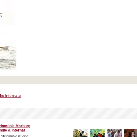
he Internate
einmühle Marburg
hule & Internat
 Steinmühle ist eine