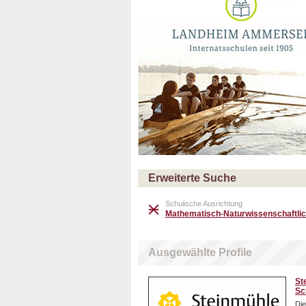
Erweiterte Suche
Schulische Ausrichtung
Mathematisch-Naturwissenschaftlic
Ausgewählte Profile
St
Sc
Die