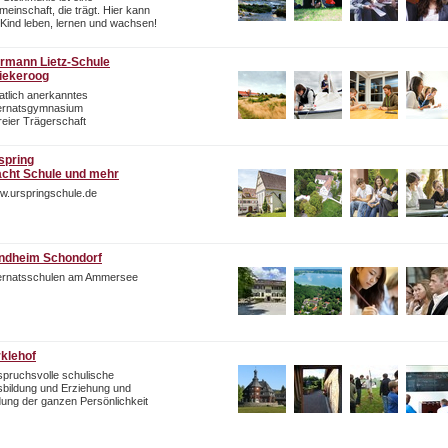
einschaft, die trägt. Hier kann
 Kind leben, lernen und wachsen!
rmann Lietz-Schule
iekeroog
atlich anerkanntes
ternatsgymnasium
freier Trägerschaft
spring
cht Schule und mehr
w.urspringschule.de
ndheim Schondorf
ternatsschulen am Ammersee
rklehof
pruchsvolle schulische
bildung und Erziehung und
dung der ganzen Persönlichkeit