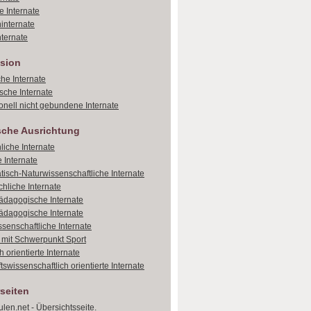
e Internate
internate
ternate
sion
che Internate
sche Internate
onell nicht gebundene Internate
sche Ausrichtung
liche Internate
 Internate
isch-Naturwissenschaftliche Internate
hliche Internate
dagogische Internate
dagogische Internate
ssenschaftliche Internate
e mit Schwerpunkt Sport
 orientierte Internate
tswissenschaftlich orientierte Internate
seiten
len.net - Übersichtsseite.