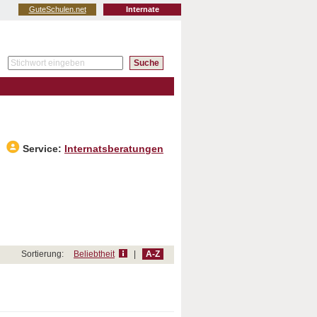
GuteSchulen.net
Internate
Service:
Internatsberatungen
Sortierung:
Beliebtheit
|
A-Z