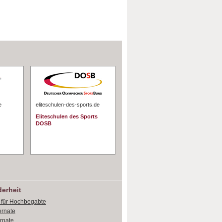
e
eliteschulen-des-sports.de
Eliteschulen des Sports
DOSB
erheit
e für Hochbegabte
ernate
ernate