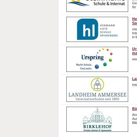
Gem
Ihr
He
Sp
sta
In
in 
Ur
ma
ww
La
In
Bi
Ans
Aus
Bil