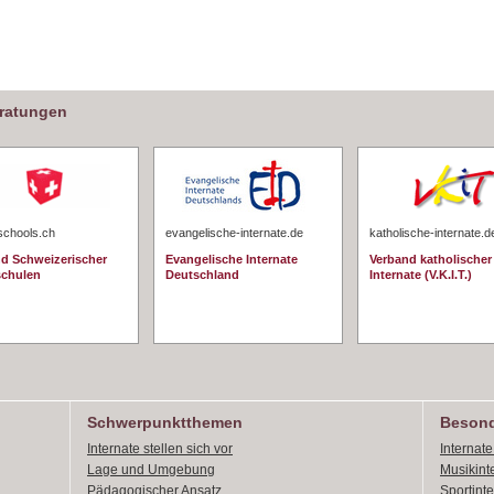
eratungen
schools.ch
evangelische-internate.de
katholische-internate.d
d Schweizerischer
Evangelische Internate
Verband katholischer
schulen
Deutschland
Internate (V.K.I.T.)
Schwerpunktthemen
Besond
Internate stellen sich vor
Internat
Lage und Umgebung
Musikint
Pädagogischer Ansatz
Sportint