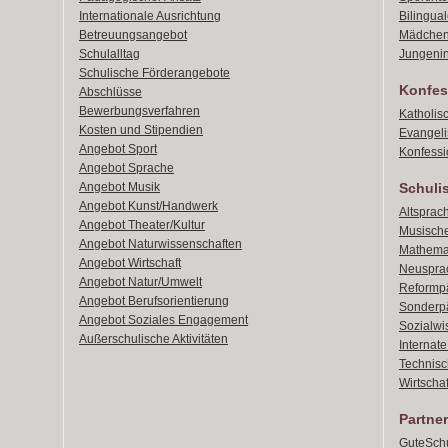
Internationale Ausrichtung
Bilingual
Betreuungsangebot
Mädchen
Schulalltag
Jungenin
Schulische Förderangebote
Konfes
Abschlüsse
Bewerbungsverfahren
Katholis
Kosten und Stipendien
Evangeli
Angebot Sport
Konfessi
Angebot Sprache
Angebot Musik
Schuli
Angebot Kunst/Handwerk
Altsprach
Angebot Theater/Kultur
Musische
Angebot Naturwissenschaften
Mathemat
Angebot Wirtschaft
Neusprac
Angebot Natur/Umwelt
Reformpä
Angebot Berufsorientierung
Sonderpä
Angebot Soziales Engagement
Sozialwi
Außerschulische Aktivitäten
Internat
Technisch
Wirtschaf
Partner
GuteSchu