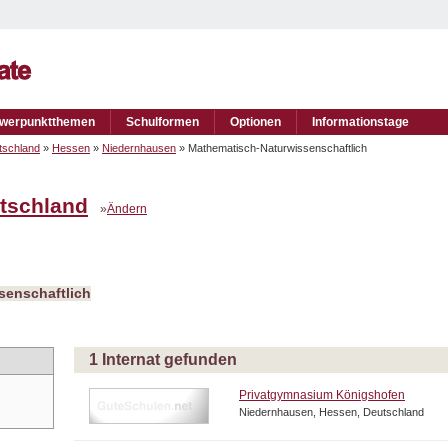
werpunktthemen
Schulformen
Optionen
Informationstage
tschland
»
Hessen
»
Niedernhausen
» Mathematisch-Naturwissenschaftlich
tschland
»
Ändern
senschaftlich
1 Internat gefunden
Privatgymnasium Königshofen
Niedernhausen, Hessen, Deutschland