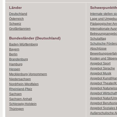
Länder
Schwerpunktt
Deutschland
Internate stellen si
Österreich
Lage und Umgebu
Schweiz
Pädagogischer An
Großbritannien
Internationale Aus
Betreuungsangebo
Bundesländer (Deutschland)
Schulalltag
Schulische Förder
Baden-Württemberg
Abschlüsse
Bayern
Bewerbungsverfah
Berlin
Kosten und Stipen
Brandenburg
Angebot Sport
Hamburg
Angebot Sprache
Hessen
Angebot Musik
Mecklenburg-Vorpommern
Angebot Kunst/Ha
Niedersachsen
Angebot Theater/K
Nordrhein-Westfalen
Angebot Naturwiss
Rheinland-Pfalz
Angebot Wirtschaft
Sachsen
Angebot Natur/Um
Sachsen-Anhalt
Angebot Berufsori
Schleswig-Holstein
Angebot Soziales
Thüringen
Außerschulische Ak