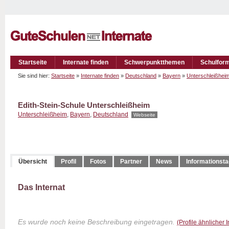
Startseite
Internate finden
Schwerpunktthemen
Schulfor
Sie sind hier:
Startseite
»
Internate finden
»
Deutschland
»
Bayern
»
Unterschleißhei
Edith-Stein-Schule Unterschleißheim
Unterschleißheim
,
Bayern
,
Deutschland
Webseite
Übersicht
Profil
Fotos
Partner
News
Informationst
Das Internat
Es wurde noch keine Beschreibung eingetragen.
(Profile ähnlicher 