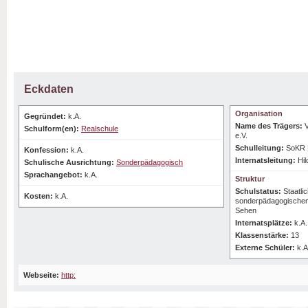
Eckdaten
Organisation
Gegründet:
k.A.
Name des Trägers:
Schulform(en):
Realschule
e.V.
Schulleitung:
SoKR F
Konfession:
k.A.
Internatsleitung:
Hi
Schulische Ausrichtung:
Sonderpädagogisch
Sprachangebot:
k.A.
Struktur
Schulstatus:
Staatli
Kosten:
k.A.
sonderpädagogischen
Sehen
Internatsplätze:
k.A.
Klassenstärke:
13
Externe Schüler:
k.A
Webseite:
http: