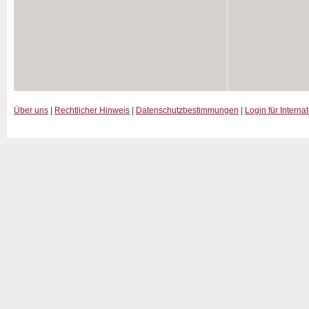
Über uns
|
Rechtlicher Hinweis
|
Datenschutzbestimmungen
|
Login für Interna