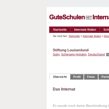
Startseite
Internate finden
Sch
Sie sind hier:
Startseite
»
Internate finden
»
Deu
Stiftung Louisenlund
Güby
,
Schleswig-Holstein
,
Deutschland
W
Übersicht
Profil
Fotos
Partn
Das Internat
Es wurde noch keine Beschreibung 