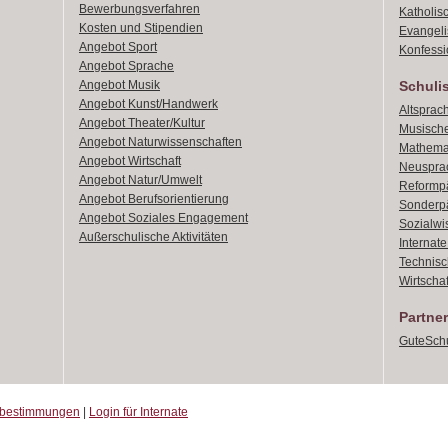
Bewerbungsverfahren
Katholis
Kosten und Stipendien
Evangeli
Angebot Sport
Konfessi
Angebot Sprache
Angebot Musik
Schuli
Angebot Kunst/Handwerk
Altsprach
Angebot Theater/Kultur
Musische
Angebot Naturwissenschaften
Mathemat
Angebot Wirtschaft
Neusprac
Angebot Natur/Umwelt
Reformpä
Angebot Berufsorientierung
Sonderpä
Angebot Soziales Engagement
Sozialwi
Außerschulische Aktivitäten
Internat
Technisch
Wirtschaf
Partner
GuteSchu
zbestimmungen
|
Login für Internate