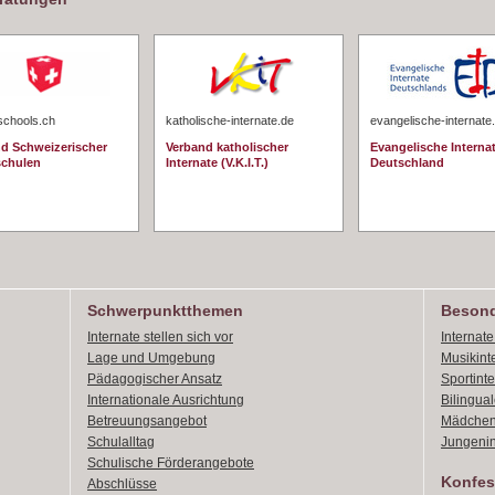
schools.ch
katholische-internate.de
evangelische-internate
d Schweizerischer
Verband katholischer
Evangelische Interna
schulen
Internate (V.K.I.T.)
Deutschland
Schwerpunktthemen
Besond
Internate stellen sich vor
Internat
Lage und Umgebung
Musikint
Pädagogischer Ansatz
Sportint
Internationale Ausrichtung
Bilingual
Betreuungsangebot
Mädchen
Schulalltag
Jungenin
Schulische Förderangebote
Konfes
Abschlüsse