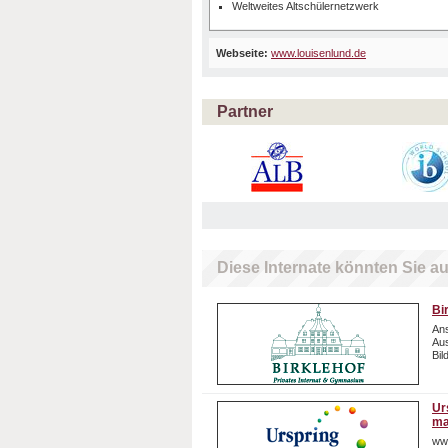
Weltweites Altschülernetzwerk
Webseite:
www.louisenlund.de
Partner
Diese Internate könnten Sie au
Bi
Ans
Aus
Bil
Ur
ma
ww