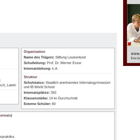
Organisation
Name des Trägers:
Stiftung Louisenlund
Schulleitung:
Prof. Dr. Werner Esser
Internatsleitung:
k.A.
Struktur
h
Schulstatus:
Staatlich anerkanntes Internatsgymnasium
sch, Latein
und IB World School
Internatsplätze:
350
Klassenstärke:
14 im Durchschnitt
Externe Schüler:
80
ernats)
spraktika