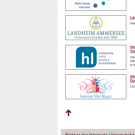
La
In
He
Sp
sta
In
in 
In
Da
Uns
Partner der Internate / Internatsb