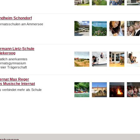
ndheim Schondorf
ternatsschulen am Ammersee
rmann Lietz-Schule
iekeroog
atlich anerkanntes
ternatsgymnasium
freier Trägerschaft
ternat Max Reger
s Musische Internat
 verbindet mehr als Schule
eratungen