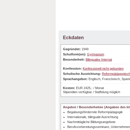
Eckdaten
Gegründet:
1949
Schulform(en):
Gymnasium
Besonderheit:
Bilinguales Internat
Konfession:
Konfessionell nicht gebunden
Schulische Ausrichtung:
Reformpädagogisc
Sprachangebot:
Englisch, Französisch, Spani
Kosten:
EUR 2425,- / Monat
Stipendien verfügbar / Staffelung möglich
Angebot / Besonderheiten (Angaben des Int
Begabungsfördernde Reformpädagogik
Internationale, bilinguale Ausrichtung
Nachmittägliche Bildungsangebote
Berufsvorbereitungsseminare, Unternehmen