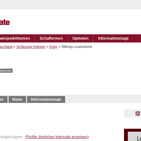
werpunktthemen
Schulformen
Optionen
Informationstage
tschland
»
Schleswig-Holstein
»
Güby
» Stiftung Louisenlund
ebseite
er
News
Informationstage
eingetragen.
(Profile ähnlicher Internate anzeigen)