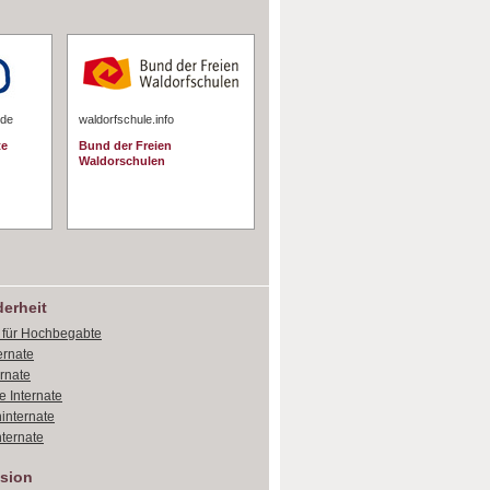
.de
waldorfschule.info
te
Bund der Freien
Waldorschulen
erheit
e für Hochbegabte
ernate
ernate
e Internate
internate
ternate
sion