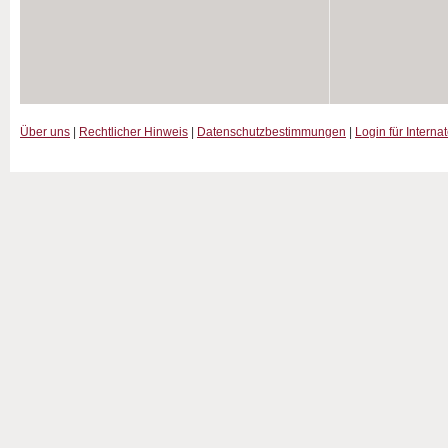
Über uns
|
Rechtlicher Hinweis
|
Datenschutzbestimmungen
|
Login für Interna