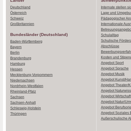
Länder
Schwerpunktt
Deutschland
Internate stellen si
Österreich
Lage und Umgebu
Schweiz
Pädagogischer An
Großbritannien
Internationale Aus
Betreuungsangebo
Bundesländer (Deutschland)
Schulalltag
Schulische Förder
Baden-Württemberg
Abschlüsse
Bayern
Bewerbungsverfah
Berlin
Kosten und Stipen
Brandenburg
Angebot Sport
Hamburg
Angebot Sprache
Hessen
Angebot Musik
Mecklenburg-Vorpommern
Angebot Kunst/Ha
Niedersachsen
Angebot Theater/K
Nordrhein-Westfalen
Angebot Naturwiss
Rheinland-Pfalz
Angebot Wirtschaft
Sachsen
Angebot Natur/Um
Sachsen-Anhalt
Angebot Berufsori
Schleswig-Holstein
Angebot Soziales
Thüringen
Außerschulische Ak