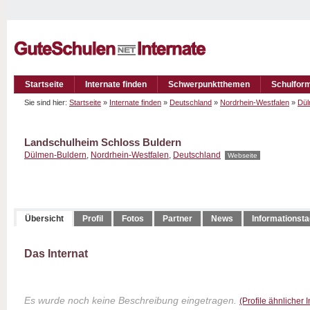
Startseite
Internate finden
Schwerpunktthemen
Schulfor
Sie sind hier:
Startseite
»
Internate finden
»
Deutschland
»
Nordrhein-Westfalen
»
Dül
Landschulheim Schloss Buldern
Dülmen-Buldern
,
Nordrhein-Westfalen
,
Deutschland
Webseite
Übersicht
Profil
Fotos
Partner
News
Informationst
Das Internat
Es wurde noch keine Beschreibung eingetragen.
(Profile ähnlicher 