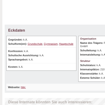
Eckdaten
Organisation
Gegründet:
k.A.
Name des Trägers:
Schulform(en):
Grundschule
,
Gymnasium
,
Hauptschule
GmbH
Schulleitung:
k.A.
Konfession:
k.A.
Internatsleitung:
k.A
Schulische Ausrichtung:
k.A.
Sprachangebot:
k.A.
Struktur
Schulstatus:
k.A.
Kosten:
k.A.
Internatsplätze:
210
Klassenstärke:
k.A.
Externe Schüler:
k.A
Webseite:
http:
Diese Internate könnten Sie auch interessieren: