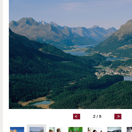
<
2 / 9
>