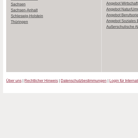
Angebot Wirtschaft
Sachsen
Angebot Natur/Um
Sachsen-Anhalt
Angebot Berufsori
Schleswig-Holstein
Angebot Soziales
Thüringen
Außerschulische Ak
Über uns
|
Rechtlicher Hinweis
|
Datenschutzbestimmungen
|
Login für Interna