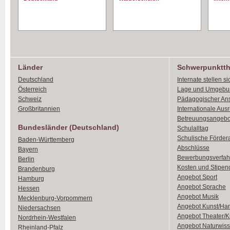
Länder
Schwerpunktt
Deutschland
Internate stellen si
Österreich
Lage und Umgebu
Schweiz
Pädagogischer An
Großbritannien
Internationale Aus
Betreuungsangebo
Bundesländer (Deutschland)
Schulalltag
Schulische Förder
Baden-Württemberg
Abschlüsse
Bayern
Bewerbungsverfah
Berlin
Kosten und Stipen
Brandenburg
Angebot Sport
Hamburg
Angebot Sprache
Hessen
Angebot Musik
Mecklenburg-Vorpommern
Angebot Kunst/Ha
Niedersachsen
Angebot Theater/K
Nordrhein-Westfalen
Angebot Naturwiss
Rheinland-Pfalz