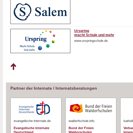
Urspring
macht Schule und mehr
www.urspringschule.de
Partner der Internate / Internatsberatungen
evangelische-internate.de
waldorfschule.info
kathol
Evangelische Internate
Bund der Freien
Verba
Deutschland
Waldorschulen
Intern