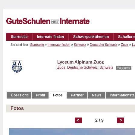
Startseite
Internate finden
Schwerpunktthemen
Schulfor
Sie sind hier:
Startseite
»
Internate finden
»
Schweiz
»
Deutsche Schweiz
»
Zuoz
»
L
Lyceum Alpinum Zuoz
Zuoz
,
Deutsche Schweiz
,
Schweiz
Webseite
Übersicht
Profil
Fotos
Partner
News
Informationst
Fotos
<
2 / 9
>