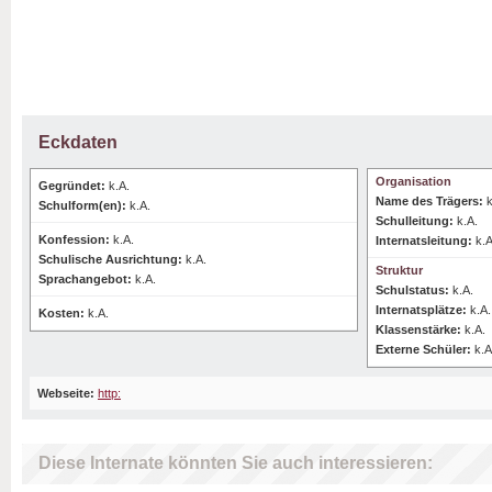
Eckdaten
Organisation
Gegründet:
k.A.
Name des Trägers:
k
Schulform(en):
k.A.
Schulleitung:
k.A.
Konfession:
k.A.
Internatsleitung:
k.A
Schulische Ausrichtung:
k.A.
Struktur
Sprachangebot:
k.A.
Schulstatus:
k.A.
Internatsplätze:
k.A.
Kosten:
k.A.
Klassenstärke:
k.A.
Externe Schüler:
k.A
Webseite:
http:
Diese Internate könnten Sie auch interessieren: