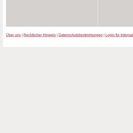
Über uns
|
Rechtlicher Hinweis
|
Datenschutzbestimmungen
|
Login für Interna