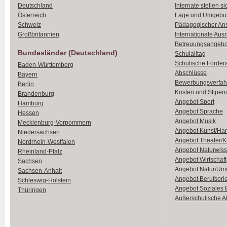
Deutschland
Internate stellen si
Österreich
Lage und Umgebu
Schweiz
Pädagogischer An
Großbritannien
Internationale Aus
Betreuungsangebo
Bundesländer (Deutschland)
Schulalltag
Schulische Förder
Baden-Württemberg
Abschlüsse
Bayern
Bewerbungsverfah
Berlin
Kosten und Stipen
Brandenburg
Angebot Sport
Hamburg
Angebot Sprache
Hessen
Angebot Musik
Mecklenburg-Vorpommern
Angebot Kunst/Ha
Niedersachsen
Angebot Theater/K
Nordrhein-Westfalen
Angebot Naturwiss
Rheinland-Pfalz
Angebot Wirtschaft
Sachsen
Angebot Natur/Um
Sachsen-Anhalt
Angebot Berufsori
Schleswig-Holstein
Angebot Soziales
Thüringen
Außerschulische Ak