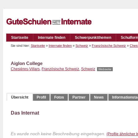
Startseite
Internate finden
Schwerpunktthemen
Schulfor
Sie sind hier:
Startseite
»
Internate finden
»
Schweiz
»
Französische Schweiz
»
Chesi
Aiglon College
Chesières-Villars
,
Französische Schweiz
,
Schweiz
Webseite
Übersicht
Profil
Fotos
Partner
News
Informationst
Das Internat
Es wurde noch keine Beschreibung eingetragen.
(Profile ähnlicher 