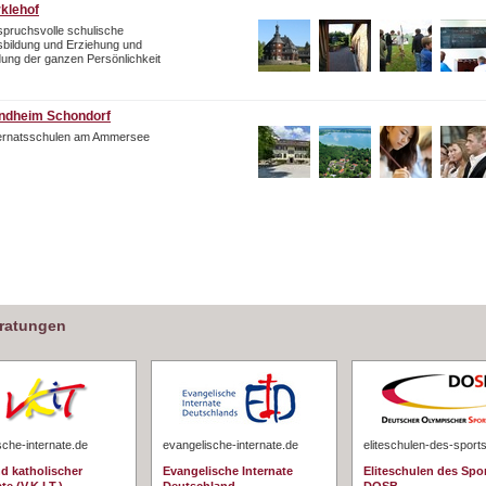
rklehof
pruchsvolle schulische
bildung und Erziehung und
dung der ganzen Persönlichkeit
ndheim Schondorf
ternatsschulen am Ammersee
eratungen
sche-internate.de
evangelische-internate.de
eliteschulen-des-sport
d katholischer
Evangelische Internate
Eliteschulen des Spo