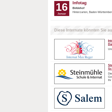
Infotag
16
Birklehof
Hinterzarten, Baden-Württember
Januar
Diese Internate könnten Sie au
In
Da
Uns
St
Sc
Die
Gem
Ihr