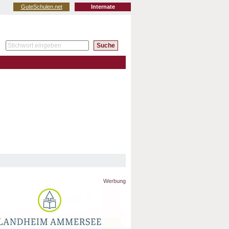
GuteSchulen.net
Internate
Werbung