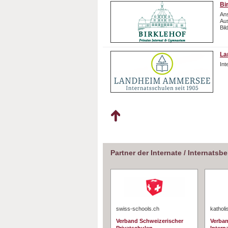
Bi
Ans
Aus
Bil
La
In
Partner der Internate / Internatsb
swiss-schools.ch
katholi
Verband Schweizerischer
Verban