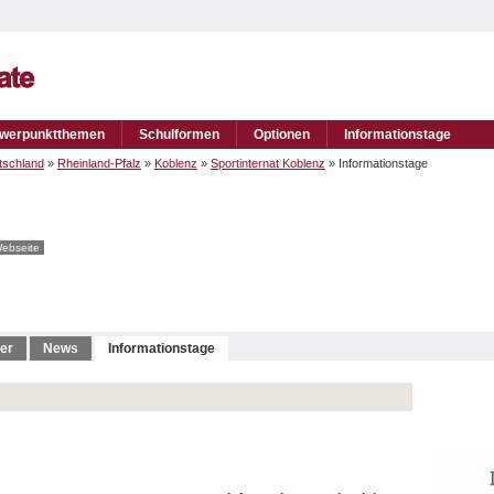
werpunktthemen
Schulformen
Optionen
Informationstage
tschland
»
Rheinland-Pfalz
»
Koblenz
»
Sportinternat Koblenz
» Informationstage
ebseite
er
News
Informationstage