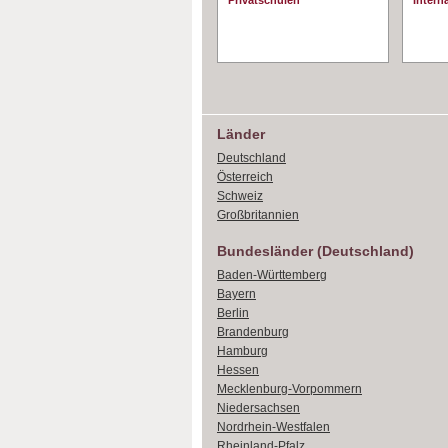
Privatschulen
Interna
Länder
Deutschland
Österreich
Schweiz
Großbritannien
Bundesländer (Deutschland)
Baden-Württemberg
Bayern
Berlin
Brandenburg
Hamburg
Hessen
Mecklenburg-Vorpommern
Niedersachsen
Nordrhein-Westfalen
Rheinland-Pfalz