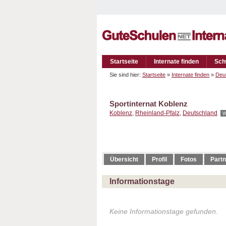
Startseite
Internate finden
Sch
Sie sind hier:
Startseite
»
Internate finden
»
Deu
Sportinternat Koblenz
Koblenz
,
Rheinland-Pfalz
,
Deutschland
W
Übersicht
Profil
Fotos
Partn
Informationstage
Keine Informationstage gefunden.