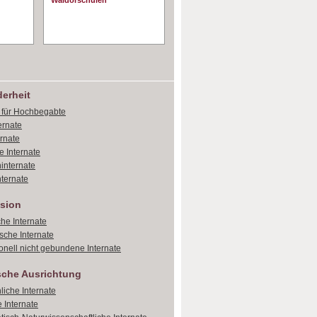
Waldorschulen
erheit
e für Hochbegabte
ernate
ernate
e Internate
internate
ternate
sion
che Internate
sche Internate
onell nicht gebundene Internate
sche Ausrichtung
liche Internate
 Internate