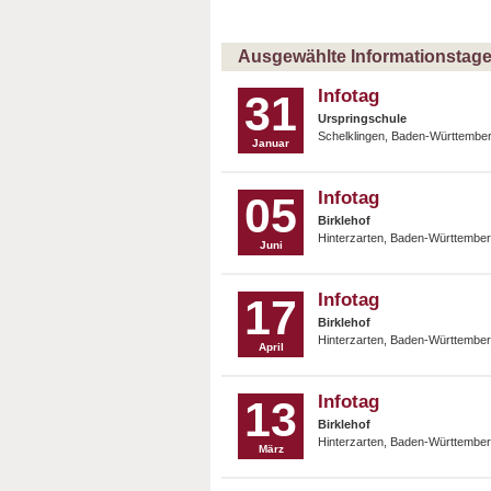
Ausgewählte Informationstage 
Infotag
31
Urspringschule
Schelklingen, Baden-Württembe
Januar
Infotag
05
Birklehof
Hinterzarten, Baden-Württember
Juni
Infotag
17
Birklehof
Hinterzarten, Baden-Württember
April
Infotag
13
Birklehof
Hinterzarten, Baden-Württember
März