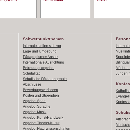
te (V.K.I.T.)
Deutschland
DOSB
Schwerpunktthemen
Besond
Internate stellen sich vor
Internat
Lage und Umgebung
Musikint
Pädagogischer Ansatz
Sportint
Internationale Ausrichtung
Bilingual
Betreuungsangebot
Mädchen
Schulalltag
Jungenin
Schulische Förderangebote
Konfes
Abschlüsse
Bewerbungsverfahren
Katholis
Kosten und Stipendien
Evangeli
Angebot Sport
Konfessi
Angebot Sprache
Angebot Musik
Schuli
Angebot Kunst/Handwerk
Altsprach
Angebot Theater/Kultur
Musische
Angebot Naturwissenschaften