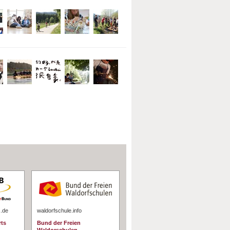
s.de
waldorfschule.info
rts
Bund der Freien