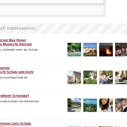
ch interessieren:
ternat Max Reger
s Musische Internat
 verbindet mehr als Schule
spring
cht Schule und mehr
w.urspringschule.de
ndheim Schondorf
ternatsschulen am Ammersee
rmann Lietz-Schule