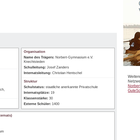
Organisation
Name des Trägers:
Norbert-Gymnasium e.V.
Knechtsteden
Schulleitung:
Josef Zanders
Internatsleitung:
Christian Hentschel
Weiter
Netzwe
Struktur
Norber
Schulstatus:
staatliche anerkannte Privatschule
ch,
GuteSc
Internatsplätze:
19
Klassenstärke:
30
Externe Schüler:
1400
ernats)
ium