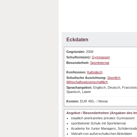
Eckdaten
Gegründet:
2008
Schulform(en):
Gymnasium
Besonderheit:
Sportinternat
Konfession:
Katholisch
Schulische Ausrichtung:
Sportlich
,
Wirtschaftswissenschaftlich
Sprachangebot:
Englisch, Deutsch, Französis
Spanisch, Latein
Kosten:
EUR 450,- / Monat
Angebot / Besonderheiten (Angaben des Int
staatlich anerkanntes privates Gymnasium
sportbetonte Schule mit Sportinternat
Academy for Junior Managers, Schülerstud
Vielzahl von außerschulischen Aktivitäten