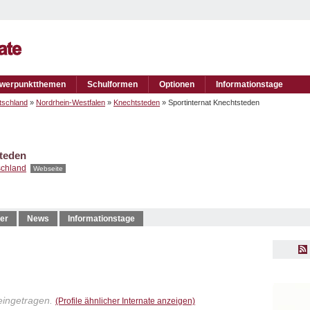
werpunktthemen
Schulformen
Optionen
Informationstage
tschland
»
Nordrhein-Westfalen
»
Knechtsteden
» Sportinternat Knechtsteden
teden
schland
Webseite
er
News
Informationstage
eingetragen.
(Profile ähnlicher Internate anzeigen)