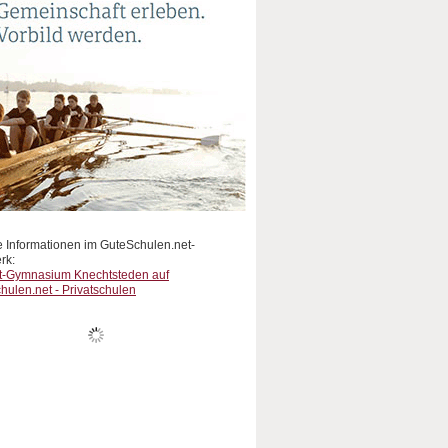
e Informationen im GuteSchulen.net-
rk:
t-Gymnasium Knechtsteden auf
hulen.net - Privatschulen