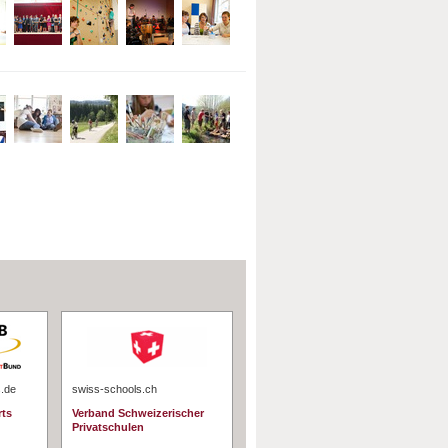
s.de
swiss-schools.ch
rts
Verband Schweizerischer
Privatschulen