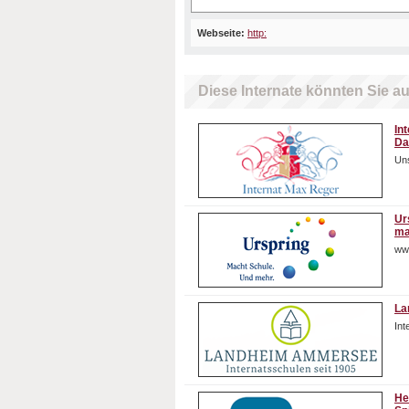
Webseite:
http:
Diese Internate könnten Sie au
In
Da
Uns
Ur
ma
ww
La
In
He