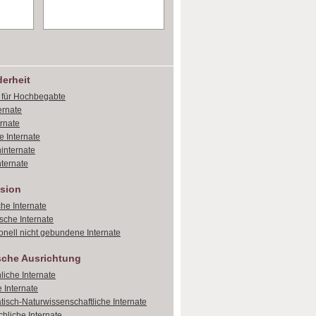
erheit
e für Hochbegabte
ernate
ernate
e Internate
internate
ternate
sion
che Internate
sche Internate
onell nicht gebundene Internate
sche Ausrichtung
liche Internate
 Internate
isch-Naturwissenschaftliche Internate
hliche Internate