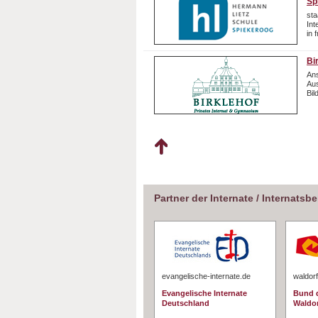
Sp
sta
In
in 
Bi
Ans
Aus
Bil
Partner der Internate / Internatsb
evangelische-internate.de
waldorf
Evangelische Internate
Bund d
Deutschland
Waldo