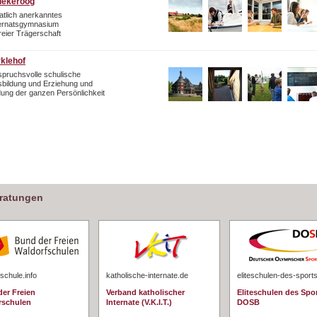
iekeroog
atlich anerkanntes
ternatsgymnasium
freier Trägerschaft
rklehof
pruchsvolle schulische
bildung und Erziehung und
dung der ganzen Persönlichkeit
eratungen
schule.info
katholische-internate.de
eliteschulen-des-sport
er Freien
Verband katholischer
Eliteschulen des Spo
rschulen
Internate (V.K.I.T.)
DOSB