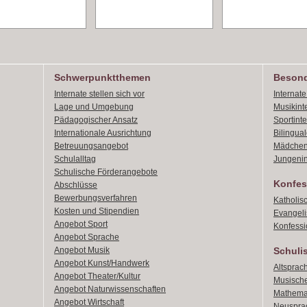
Schwerpunktthemen
Besond
Internate stellen sich vor
Internat
Lage und Umgebung
Musikint
Pädagogischer Ansatz
Sportint
Internationale Ausrichtung
Bilingual
Betreuungsangebot
Mädchen
Schulalltag
Jungenin
Schulische Förderangebote
Konfes
Abschlüsse
Bewerbungsverfahren
Katholis
Kosten und Stipendien
Evangeli
Angebot Sport
Konfessi
Angebot Sprache
Angebot Musik
Schuli
Angebot Kunst/Handwerk
Altsprach
Angebot Theater/Kultur
Musische
Angebot Naturwissenschaften
Mathemat
Angebot Wirtschaft
Neusprac