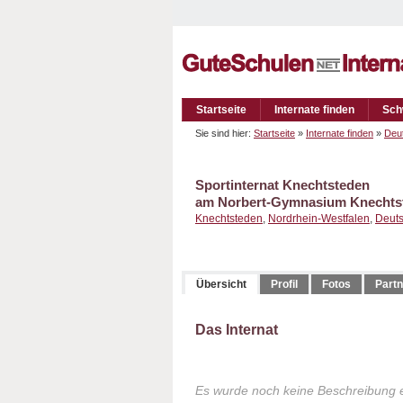
Startseite
Internate finden
Sch
Sie sind hier:
Startseite
»
Internate finden
»
Deu
Sportinternat Knechtsteden
am Norbert-Gymnasium Knechts
Knechtsteden
,
Nordrhein-Westfalen
,
Deut
Übersicht
Profil
Fotos
Partn
Das Internat
Es wurde noch keine Beschreibung 