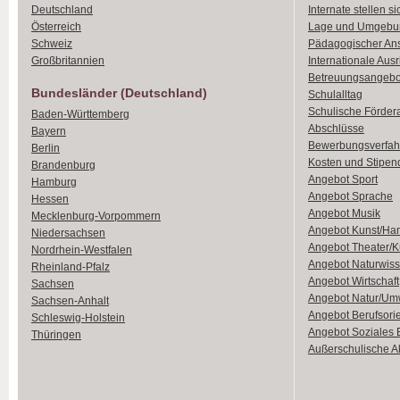
Deutschland
Internate stellen si
Österreich
Lage und Umgebu
Schweiz
Pädagogischer An
Großbritannien
Internationale Aus
Betreuungsangebo
Bundesländer (Deutschland)
Schulalltag
Schulische Förder
Baden-Württemberg
Abschlüsse
Bayern
Bewerbungsverfah
Berlin
Kosten und Stipen
Brandenburg
Angebot Sport
Hamburg
Angebot Sprache
Hessen
Angebot Musik
Mecklenburg-Vorpommern
Angebot Kunst/Ha
Niedersachsen
Angebot Theater/K
Nordrhein-Westfalen
Angebot Naturwiss
Rheinland-Pfalz
Angebot Wirtschaft
Sachsen
Angebot Natur/Um
Sachsen-Anhalt
Angebot Berufsori
Schleswig-Holstein
Angebot Soziales
Thüringen
Außerschulische Ak