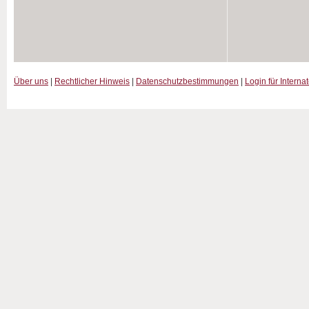
Über uns
|
Rechtlicher Hinweis
|
Datenschutzbestimmungen
|
Login für Interna