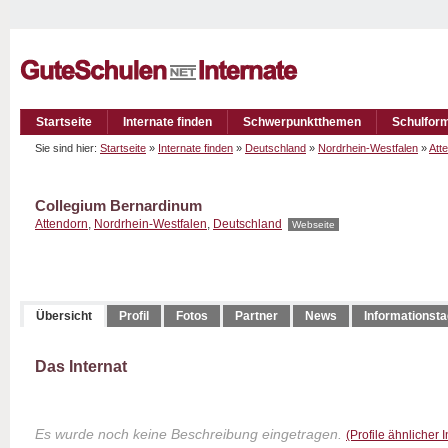
Startseite
Internate finden
Schwerpunktthemen
Schulfor
Sie sind hier:
Startseite
»
Internate finden
»
Deutschland
»
Nordrhein-Westfalen
»
Att
Collegium Bernardinum
Attendorn
,
Nordrhein-Westfalen
,
Deutschland
Webseite
Übersicht
Profil
Fotos
Partner
News
Informationst
Das Internat
Es wurde noch keine Beschreibung eingetragen.
(Profile ähnlicher 