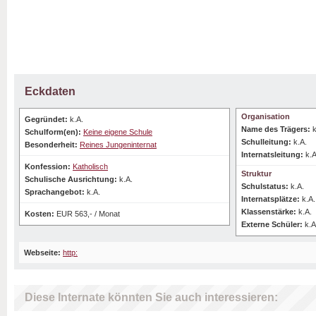
Eckdaten
Organisation
Gegründet:
k.A.
Name des Trägers:
k
Schulform(en):
Keine eigene Schule
Schulleitung:
k.A.
Besonderheit:
Reines Jungeninternat
Internatsleitung:
k.A
Konfession:
Katholisch
Struktur
Schulische Ausrichtung:
k.A.
Schulstatus:
k.A.
Sprachangebot:
k.A.
Internatsplätze:
k.A.
Klassenstärke:
k.A.
Kosten:
EUR 563,- / Monat
Externe Schüler:
k.A
Webseite:
http:
Diese Internate könnten Sie auch interessieren: