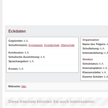
Eckdaten
Organisation
Gegründet:
k.A.
Name des Trägers:
k
Schulform(en):
Gymnasium
,
Grundschule
,
Oberschule
Schulleitung:
k.A.
Konfession:
k.A.
Internatsleitung:
k.A
Schulische Ausrichtung:
k.A.
Struktur
Sprachangebot:
k.A.
Schulstatus:
k.A.
Internatsplätze:
k.A.
Kosten:
k.A.
Klassenstärke:
k.A.
Externe Schüler:
k.A
Webseite:
http:
Diese Internate könnten Sie auch interessieren: