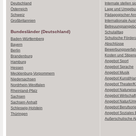
Deutschland
Internate stellen si
Österreich
Lage und Umgebu
Schweiz
Pädagogischer An
Großbritannien
Internationale Aus
Betreuungsangebo
Bundesländer (Deutschland)
Schulalltag
Schulische Förder
Baden-Württemberg
Abschlüsse
Bayern
Bewerbungsverfah
Berlin
Kosten und Stipen
Brandenburg
Angebot Sport
Hamburg
Angebot Sprache
Hessen
Angebot Musik
Mecklenburg-Vorpommern
Angebot Kunst/Ha
Niedersachsen
Angebot Theater/K
Nordrhein-Westfalen
Angebot Naturwiss
Rheinland-Pfalz
Angebot Wirtschaft
Sachsen
Angebot Natur/Um
Sachsen-Anhalt
Angebot Berufsori
Schleswig-Holstein
Angebot Soziales
Thüringen
Außerschulische Ak