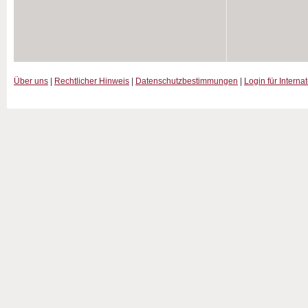
Über uns
|
Rechtlicher Hinweis
|
Datenschutzbestimmungen
|
Login für Interna