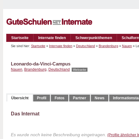
Startseite
Internate finden
Schwerpunktthemen
Schulfor
Sie sind hier:
Startseite
»
Internate finden
»
Deutschland
»
Brandenburg
»
Nauen
» L
Leonardo-da-Vinci-Campus
Nauen
,
Brandenburg
,
Deutschland
Webseite
Übersicht
Profil
Fotos
Partner
News
Informationst
Das Internat
Es wurde noch keine Beschreibung eingetragen.
(Profile ähnlicher 