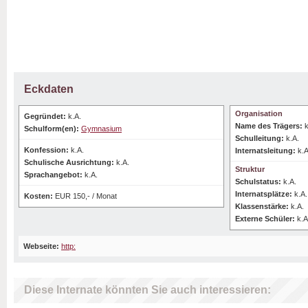
Eckdaten
Organisation
Gegründet:
k.A.
Name des Trägers:
k
Schulform(en):
Gymnasium
Schulleitung:
k.A.
Konfession:
k.A.
Internatsleitung:
k.A
Schulische Ausrichtung:
k.A.
Struktur
Sprachangebot:
k.A.
Schulstatus:
k.A.
Internatsplätze:
k.A.
Kosten:
EUR 150,- / Monat
Klassenstärke:
k.A.
Externe Schüler:
k.A
Webseite:
http:
Diese Internate könnten Sie auch interessieren: