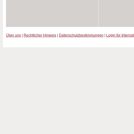
Über uns
|
Rechtlicher Hinweis
|
Datenschutzbestimmungen
|
Login für Interna