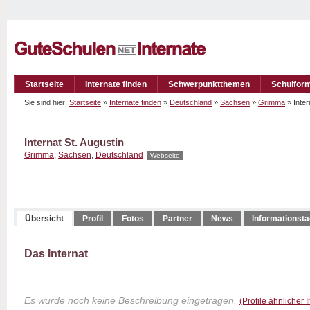
Startseite
Internate finden
Schwerpunktthemen
Schulfor
Sie sind hier:
Startseite
»
Internate finden
»
Deutschland
»
Sachsen
»
Grimma
» Inter
Internat St. Augustin
Grimma
,
Sachsen
,
Deutschland
Webseite
Übersicht
Profil
Fotos
Partner
News
Informationst
Das Internat
Es wurde noch keine Beschreibung eingetragen.
(Profile ähnlicher 