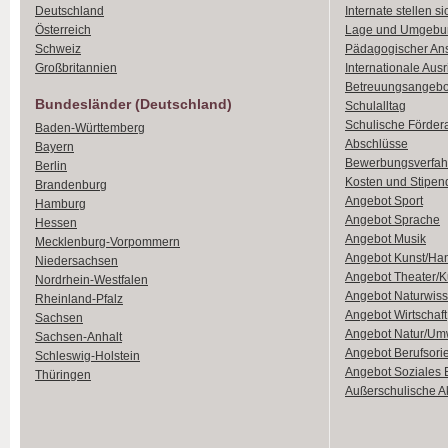
Deutschland
Internate stellen si
Österreich
Lage und Umgebu
Schweiz
Pädagogischer An
Großbritannien
Internationale Aus
Betreuungsangebo
Bundesländer (Deutschland)
Schulalltag
Schulische Förder
Baden-Württemberg
Abschlüsse
Bayern
Bewerbungsverfah
Berlin
Kosten und Stipen
Brandenburg
Angebot Sport
Hamburg
Angebot Sprache
Hessen
Angebot Musik
Mecklenburg-Vorpommern
Angebot Kunst/Ha
Niedersachsen
Angebot Theater/K
Nordrhein-Westfalen
Angebot Naturwiss
Rheinland-Pfalz
Angebot Wirtschaft
Sachsen
Angebot Natur/Um
Sachsen-Anhalt
Angebot Berufsori
Schleswig-Holstein
Angebot Soziales
Thüringen
Außerschulische Ak