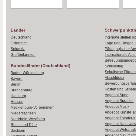
Länder
Schwerpunktt
Deutschland
Internate stellen si
Österreich
Lage und Umgebu
Schweiz
Pädagogischer An
Großbritannien
Internationale Aus
Betreuungsangebo
Bundesländer (Deutschland)
Schulalltag
Schulische Förder
Baden-Württemberg
Abschlüsse
Bayern
Bewerbungsverfah
Berlin
Kosten und Stipen
Brandenburg
Angebot Sport
Hamburg
Angebot Sprache
Hessen
Angebot Musik
Mecklenburg-Vorpommern
Angebot Kunst/Ha
Niedersachsen
Angebot Theater/K
Nordrhein-Westfalen
Angebot Naturwiss
Rheinland-Pfalz
Angebot Wirtschaft
Sachsen
Angebot Natur/Um