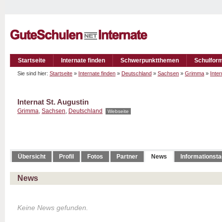
Startseite
Internate finden
Schwerpunktthemen
Schulfor
Sie sind hier:
Startseite
»
Internate finden
»
Deutschland
»
Sachsen
»
Grimma
»
Inter
Internat St. Augustin
Grimma
,
Sachsen
,
Deutschland
Webseite
Übersicht
Profil
Fotos
Partner
News
Informationst
News
Keine News gefunden.