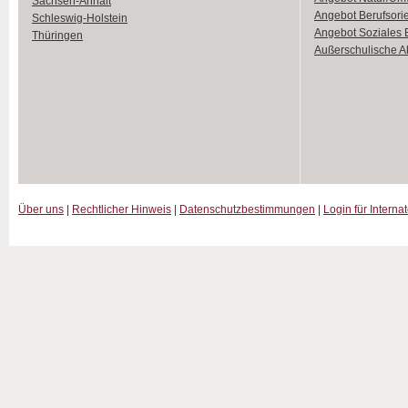
Sachsen-Anhalt
Angebot Berufsori
Schleswig-Holstein
Angebot Soziales
Thüringen
Außerschulische Ak
Über uns
|
Rechtlicher Hinweis
|
Datenschutzbestimmungen
|
Login für Interna