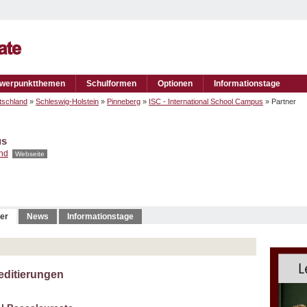
werpunktthemen
Schulformen
Optionen
Informationstage
tschland
»
Schleswig-Holstein
»
Pinneberg
»
ISC - International School Campus
» Partner
us
nd
Webseite
er
News
Informationstage
reditierungen