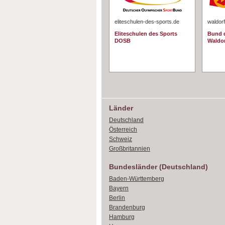
eliteschulen-des-sports.de
waldorf
Eliteschulen des Sports
Bund d
DOSB
Waldo
Länder
Deutschland
Österreich
Schweiz
Großbritannien
Bundesländer (Deutschland)
Baden-Württemberg
Bayern
Berlin
Brandenburg
Hamburg