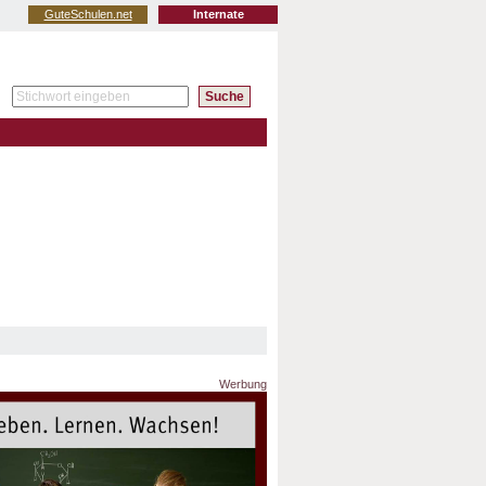
GuteSchulen.net
Internate
Werbung