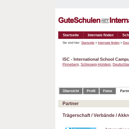
Startseite
Internate finden
Sch
Sie sind hier:
Startseite
»
Internate finden
»
Deu
ISC - International School Camp
Pinneberg
,
Schleswig-Holstein
,
Deutschla
Übersicht
Profil
Fotos
Partn
Partner
Trägerschaft / Verbände / Akk