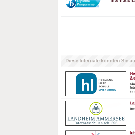
Internation
Diese Internate könnten Sie au
He
Sp
sta
In
in 
La
In
In