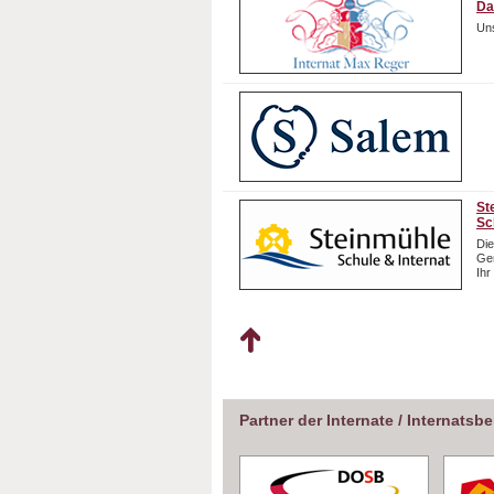
Da
Uns
St
Sc
Die
Gem
Ihr
Partner der Internate / Internatsb