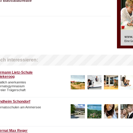
al Baccalaureate
ch interessieren:
rmann Lietz-Schule
iekeroog
atlich anerkanntes
ternatsgymnasium
freier Trägerschaft
ndheim Schondorf
ternatsschulen am Ammersee
ternat Max Reger