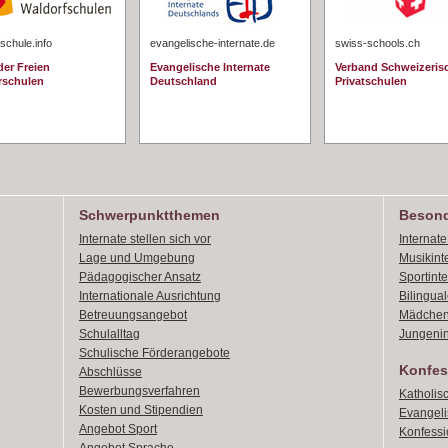
schule.info
evangelische-internate.de
swiss-schools.ch
er Freien
Evangelische Internate
Verband Schweizeris
rschulen
Deutschland
Privatschulen
Schwerpunktthemen
Besond
Internate stellen sich vor
Internat
Lage und Umgebung
Musikint
Pädagogischer Ansatz
Sportint
Internationale Ausrichtung
Bilingual
Betreuungsangebot
Mädchen
Schulalltag
Jungenin
Schulische Förderangebote
Konfes
Abschlüsse
Bewerbungsverfahren
Katholis
Kosten und Stipendien
Evangeli
Angebot Sport
Konfessi