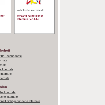
katholische-internate.de
cher
Verband katholischer
Internate (V.K.I.T.)
erheit
e für Hochbegabte
ernate
ernate
e Internate
internate
ternate
sion
che Internate
sche Internate
onell nicht gebundene Internate